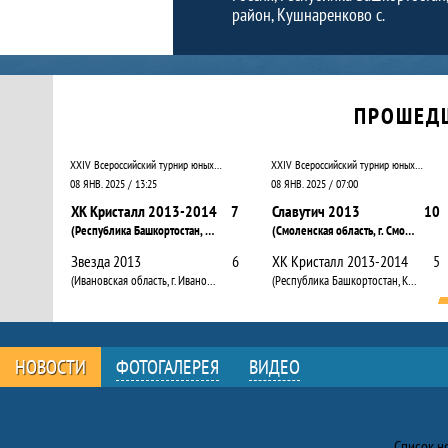
район, Кушнаренково с.
Календарь прошедших и будущих матчей
ПРОШЕД
XXIV Всероссийский турнир юных хоккеистов «Золотая шайба» памяти трёхкратного Олимпийского чемпиона, десятикратного чемпиона мира А.П. Рагулина
XXIV Всероссийский турнир юных хоккеистов «Золотая шайба» памяти трёхкратного Олимпийского чемпиона, десятикратного чемпиона мира А.П. Рагулина
08 ЯНВ. 2025 / 13:25
08 ЯНВ. 2025 / 07:00
ХК Кристалл 2013-2014
7
Славутич 2013
10
(Республика Башкортостан, Кушнаренково с.)
(Смоленская область, г. Смоленск)
Звезда 2013
6
ХК Кристалл 2013-2014
5
(Ивановская область, г. Иваново)
(Республика Башкортостан, Кушнаренково с.)
НОВОСТИ
ФОТОГАЛЕРЕЯ
ВИДЕО
Новости
Список н