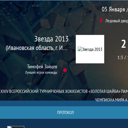
Матч
05 Января /
Ледовый дворе
Звезда 2013
2
(Ивановская область, г. Иваново)
1:3
Тимофей Зайцев
Лучший игрок команды
XXIV ВСЕРОССИЙСКИЙ ТУРНИР ЮНЫХ ХОККЕИСТОВ «ЗОЛОТАЯ ШАЙБА» ПА
ЧЕМПИОНА МИРА А.
ПРОТОКОЛ