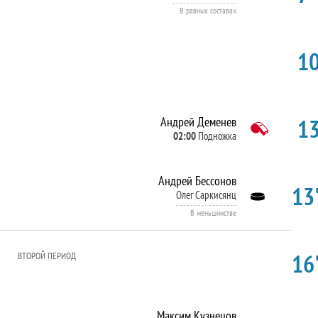
В равных составах
10
13
Андрей Деменев
02:00
Подножка
Андрей Бессонов
13'
Олег Саркисянц
В меньшинстве
16'
ВТОРОЙ ПЕРИОД
Максим Кузнецов