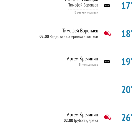
17'
Тимофей Воропаев
В равных составах
18'
Тимофей Воропаев
02:00
Задержка соперника клюшкой
19'
Артем Кречинин
В меньшинстве
20'
26'
Артем Кречинин
02:00
Грубость, драка