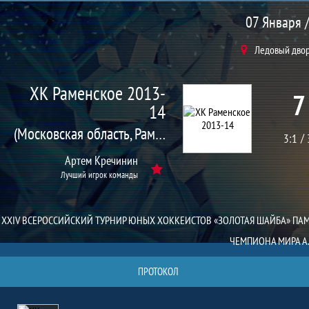
Матч
07 Января /
Ледовый дворе
ХК Раменское 2013-
7
14
(Московская область, Раменское г.)
3:1
Артем Кречинин
Лучший игрок команды
XXIV ВСЕРОССИЙСКИЙ ТУРНИР ЮНЫХ ХОККЕИСТОВ «ЗОЛОТАЯ ШАЙБА» ПА
ЧЕМПИОНА МИРА А.
ПРОТОКОЛ