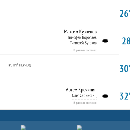
26'
Максим Кузнецов
28
Тимофей Воропаев
Тимофей Бугаков
В равных составах
30'
ТРЕТИЙ ПЕРИОД
Артем Кречинин
32'
Олег Саркисянц
В равных составах
Партнёры