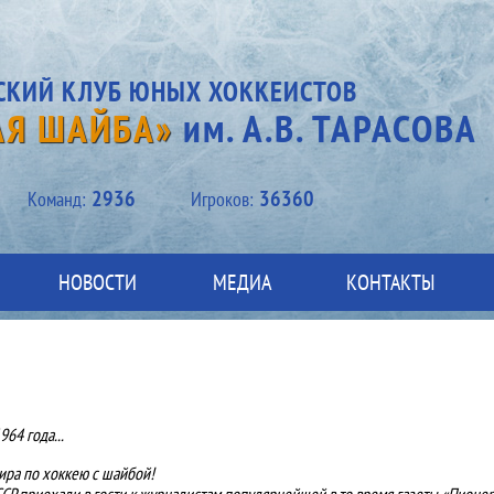
СКИЙ КЛУБ ЮНЫХ ХОККЕИСТОВ
АЯ ШАЙБА»
им. А.В. ТАРАСОВА
2936
36360
Kоманд:
Игроков:
НОВОСТИ
МЕДИА
КОНТАКТЫ
64 года...
ра по хоккею с шайбой!
СР приехали в гости к журналистам популярнейшей в то время газеты «Пионе