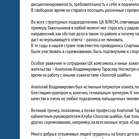
дисциплинированность, требовательность к себе и подчинен
В свободное время он старался посещать различные соревнов
Во всех структурных подразделениях ЦК ВЛКСМ, отвечающих
примеру, Тяжельников в любой момент мог спросить у рядов
направлений, как обстоят дела в таком-то районе и почему т
даст исчерпывающего ответа – разноса не миновать.
В те годы в нашей стране повсеместно проводились Спарта
были участвовать в соревнованиях, быть подтянутыми и спо
Особое уважение и сотрудники ЦК комсомола, и юные хоккеи
жительства – Анатолию Владимировичу Тарасову. Несмотря н
время на работу с юными хоккеистами «Золотой шайбы».
Анатолий Владимирович был истинным патриотом хоккея, по
блестящим оратором и, конечно, гениальным тренером. К том
качества и очень не любил подхалимов, напыщенных чиновни
Великий тренер, полковник, а позже профессор Анатолий Тар
кабинетным руководителем Клуба «Золотая шайба». Как толь
других соревнованиях, например, на всесоюзных играх «Ста
Много добрых отзывчивых людей трудилось на благо детско