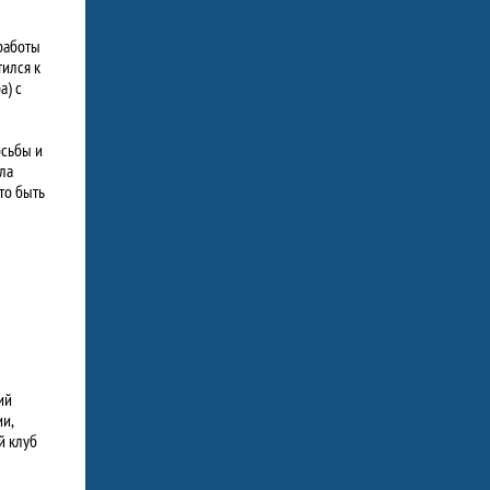
работы
ился к
а) с
осьбы и
ла
то быть
ий
и,
й клуб