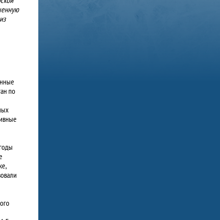
ошенную
из
енные
ан по
ных
тивные
 годы
е
ке,
вовали
ого