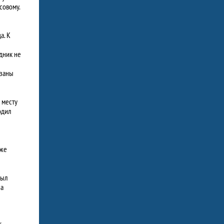
совому.
а. К
удник не
язаны
 месту
одил
 же
был
на