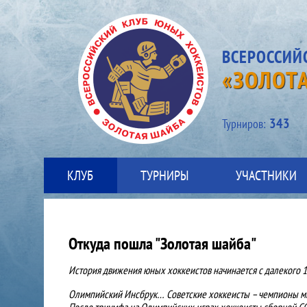
ВСЕРОССИЙ
«ЗОЛОТ
343
Турниров:
КЛУБ
ТУРНИРЫ
УЧАСТНИКИ
Откуда пошла "Золотая шайба"
История движения юных хоккеистов начинается с далекого 19
Олимпийский Инсбрук… Советские хоккеисты – чемпионы ми
После триумфа на Олимпийских играх хоккеисты сборной СС