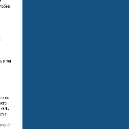
й
 побед
а
:
ь в год
ер, по
ного
у «ЮТ»
ру с
рнала!