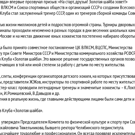
авда» впервые прозвучал призыв: «На старт, друзья! Золотая шайба зовет!»
 ВЛКСМ и Союза спортивных обществ и организаций СССР о создании Всесоюз
Клуба стал заслуженный тренер СССР, один из тренеров сборной команды Сов
стью жизни миллионов детей и подростков огромной страны. Турниры дворовых
 финалы проходили неизменно в разных городах в дни весенних школьных кан
 Москве и на местах движение юных хоккеистов постепенно набирало обороты,
гда было принято совместное постановление ЦК ВЛКСМ, ВЦСПС, Министерства
ту при Совете Министров СССР и Министерства коммунального хозяйства РСФС
 Клуба «Золотая шайба». Это важное решение государственных органов позв
чающих в той или иной степени за работу с детьми по месту жительства.
 слеты, конференции организаторов детского хоккея, на которых присутствов
, представители ЖЭКов, инструкторы по спортивной работе по месту жительст
астер-класс проводили легендарные тренеры и знаменитые хоккеисты – К.Локт
лин, И.Ромишевский, В.Давыдов и др.
ния в реальную жизнь, где главными действующими лицами были сами дети и
 Клуба «Золотая шайба».
 утвержден Председателем Комитета по физической культуре и спорту при Со
ихайловича Тяжельникова, бывшего ректора Челябинского пединститута.
 высочайшее трудолюбие и профессионализм. Он всегда проявлял исключител