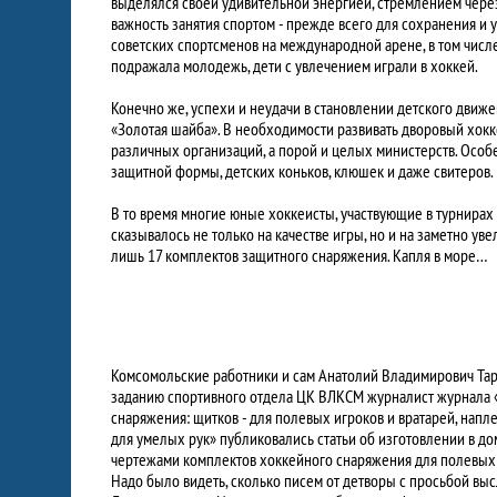
выделялся своей удивительной энергией, стремлением через
важность занятия спортом - прежде всего для сохранения и 
советских спортсменов на международной арене, в том числе
подражала молодежь, дети с увлечением играли в хоккей.
Конечно же, успехи и неудачи в становлении детского движ
«Золотая шайба». В необходимости развивать дворовый хок
различных организаций, а порой и целых министерств. Особе
защитной формы, детских коньков, клюшек и даже свитеров.
В то время многие юные хоккеисты, участвующие в турнирах К
сказывалось не только на качестве игры, но и на заметно у
лишь 17 комплектов защитного снаряжения. Капля в море…
Комсомольские работники и сам Анатолий Владимирович Тара
заданию спортивного отдела ЦК ВЛКСМ журналист журнала
снаряжения: щитков - для полевых игроков и вратарей, напле
для умелых рук» публиковались статьи об изготовлении в д
чертежами комплектов хоккейного снаряжения для полевых 
Надо было видеть, сколько писем от детворы с просьбой в