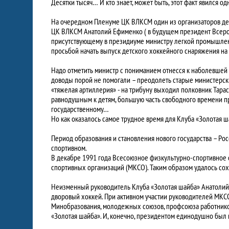
Десятки тысяч… И кто знает, может быть, этот факт явился 
На очередном Пленуме ЦК ВЛКСМ один из организаторов дет
ЦК ВЛКСМ Анатолий Ефименко ( в будущем президент Всерос
присутствующему в президиуме министру легкой промышлен
просьбой начать выпуск детского хоккейного снаряжения н
Надо отметить министр с пониманием отнесся к наболевшей 
доводы порой не помогали – преодолеть старые министерск
«тяжелая артиллерия» - на трибуну выходил полковник Тара
равнодушным к детям, большую часть свободного времени пр
государственному…
Но как оказалось самое трудное время для Клуба «Золотая ша
Период образования и становления нового государства – Ро
спортивном.
В декабре 1991 года Всесоюзное физкультурно-спортивно
спортивных организаций (МКСО). Таким образом удалось сох
Неизменный руководитель Клуба «Золотая шайба» Анатолий 
дворовый хоккей. При активном участии руководителей МКСО
Минобразования, молодежных союзов, профсоюза работников
«Золотая шайба». И, конечно, президентом единодушно был