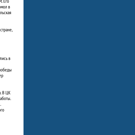
. Его
омол в
льская
стране,
лись в
 победы
ер
. В ЦК
аботы.
.
ого