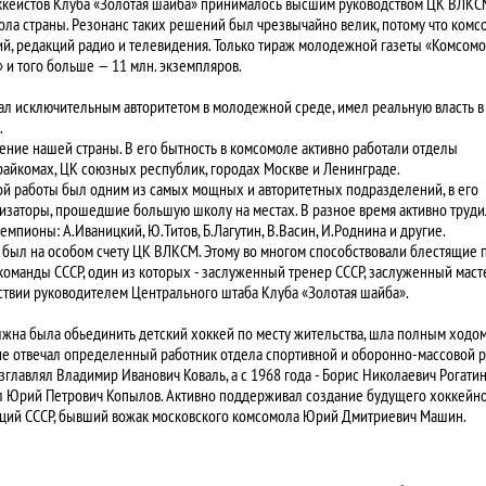
кеистов Клуба «Золотая шайба» принималось высшим руководством ЦК ВЛКСМ
ла страны. Резонанс таких решений был чрезвычайно велик, потому что комс
ий, редакций радио и телевидения. Только тираж молодежной газеты «Комсомо
» и того больше — 11 млн. экземпляров.
л исключительным авторитетом в молодежной среде, имел реальную власть в 
.
ние нашей страны. В его бытность в комсомоле активно работали отделы
райкомах, ЦК союзных республик, городах Москве и Ленинграде.
й работы был одним из самых мощных и авторитетных подразделений, в его
заторы, прошедшие большую школу на местах. В разное время активно труди
пионы: А.Иваницкий, Ю.Титов, Б.Лагутин, В.Васин, И.Роднина и другие.
ды был на особом счету ЦК ВЛКСМ. Этому во многом способствовали блестящие
 команды СССР, один из которых - заслуженный тренер СССР, заслуженный маст
дствии руководителем Центрального штаба Клуба «Золотая шайба».
лжна была обьединить детский хоккей по месту жительства, шла полным ходом
не отвечал определенный работник отдела спортивной и оборонно-массовой р
главлял Владимир Иванович Коваль, а с 1968 года - Борис Николаевич Рогатин
л Юрий Петрович Копылов. Активно поддерживал создание будущего хоккейн
аций СССР, бывший вожак московского комсомола Юрий Дмитриевич Машин.