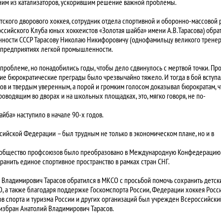
одним из катализаторов, ускорившим решение важной проблемы.
ского дворового хоккея, сотрудник отдела спортивной и оборонно-массовой 
сийского Клуба юных хоккеистов «Золотая шайба» имени А.В.Тарасова) обрат
ности СССР Тарасову Николаю Никифоровичу (однофамильцу великого тренер
а предприятиях легкой промышленности.
проблеме, но понадобились годы, чтобы дело сдвинулось с мертвой точки. Пр
ие бюрократические преграды было чрезвычайно тяжело. И тогда в бой вступа
сов и твердым уверенным, а порой и громким голосом доказывал бюрократам, ч
оводящим во дворах и на школьных площадках, это, мягко говоря, не по-
йба» наступило в начале 90-х годов.
ссийской Федерации – был трудным не только в экономическом плане, но и в
е общество профсоюзов было преобразовано в Международную Конфедерацию
ранить единое спортивное пространство в рамках стран СНГ.
Владимирович Тарасов обратился в МКСО с просьбой помочь сохранить детск
, а также благодаря поддержке Госкомспорта России, Федерации хоккея Росси
 спорта и туризма России и других организаций был учрежден Всероссийски
 избран Анатолий Владимирович Тарасов.