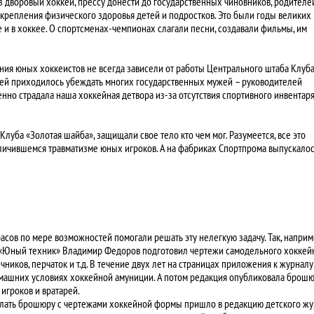
 дворовый хоккей, прессу донести до государственных чиновников, родителе
укрепления физического здоровья детей и подростков. Это были годы великих
 и в хоккее. О спортсменах-чемпионах слагали песни, создавали фильмы, им
ения юных хоккеистов не всегда зависели от работы Центрального штаба Клуб
кей приходилось убеждать многих государственных мужей – руководителей
нно страдала наша хоккейная детвора из-за отсутствия спортивного инвентаря
луба «Золотая шайба», защищали свое тело кто чем мог. Разумеется, все это
величившемся травматизме юных игроков. А на фабриках Спортпрома выпускалос
сов по мере возможностей помогали решать эту нелегкую задачу. Так, наприм
 «Юный техник» Владимир Федоров подготовил чертежи самодельного хоккей
чников, перчаток и т.д. В течение двух лет на страницах приложения к журнал
омашних условиях хоккейной амуниции. А потом редакция опубликовала брошю
игроков и вратарей.
ыслать брошюру с чертежами хоккейной формы пришло в редакцию детского жу