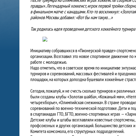
правды». Легендарный хоккеист, игрок первой тройки сбор
в финальном матче с канадцами. Кто-то воскликнул: «Золот
районов Москвы добавил: «Вот бы нам такую…»
Так родилась идея проведения детского хоккейного турнира
Инициативу собравшихся в «Пионерской правде» спортсмен
организации. Возглавил это новое спортивное движение по
работе с молодежью.
Надо отметить, что в советское время по инициативе энтуз
турниров и соревнований, массовых фестивалей и праздник
площадки, на которых допоздна бушевали хоккейные страст
Сегодня, пожалуй, и не счесть сколько турниров и различных
были созданы клубы «Золотая шайба», «Кожаный мяч», «Непту
четырехборье», «Олимпийская снежинка». В стране проводи
соревнований по военно-технической подготовке. Дети и под
в спартакиадах ГТО, БГТО, военно-спортивных играх — «Зарни
Детские клубы и штабы возглавляли известные спортсмены, 
профсоюзных и других организаций. Большинство детских 
Комитета комсомола, его структурных подразделений.