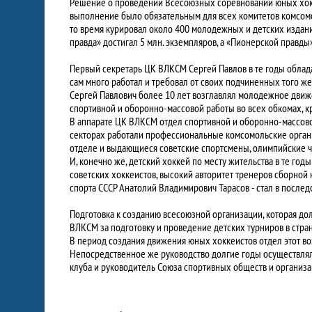
Решение о проведении Всесоюзных соревнований юных хок
выполнение было обязательным для всех комитетов комсомо
то время курировал около 400 молодежных и детских издан
правда» достигал 5 млн. экземпляров, а «Пионерской правды
Первый секретарь ЦК ВЛКСМ Сергей Павлов в те годы облада
сам много работал и требовал от своих подчиненных того же
Сергей Павлович более 10 лет возглавлял молодежное движе
спортивной и оборонно-массовой работы во всех обкомах, к
В аппарате ЦК ВЛКСМ отдел спортивной и оборонно-массово
секторах работали профессиональные комсомольские органи
отделе и выдающиеся советские спортсмены, олимпийские чем
И, конечно же, детский хоккей по месту жительства в те го
советских хоккеистов, высокий авторитет тренеров сборной
спорта СССР Анатолий Владимирович Тарасов - стал в после
Подготовка к созданию всесоюзной организации, которая до
ВЛКСМ за подготовку и проведение детских турниров в стра
В период создания движения юных хоккеистов отдел этот воз
Непосредственное же руководство долгие годы осуществля
клуба и руководитель Союза спортивных обществ и организ