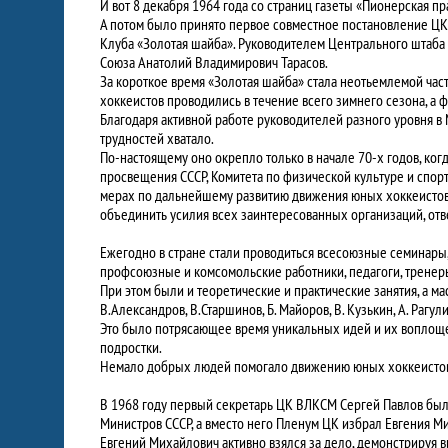
И вот 8 декабря 1964 года со страниц газеты «Пионерская пр
А потом было принято первое совместное постановление ЦК
Клуба «Золотая шайба». Руководителем Центрального штаба 
Союза Анатолий Владимирович Тарасов.
За короткое время «Золотая шайба» стала неотьемлемой ча
хоккеистов проводились в течение всего зимнего сезона, а
Благодаря активной работе руководителей разного уровня в
трудностей хватало.
По-настоящему оно окрепло только в начале 70-х годов, ко
просвещения СССР, Комитета по физической культуре и спор
мерах по дальнейшему развитию движения юных хоккеистов
объединить усилия всех заинтересованных организаций, отве
Ежегодно в стране стали проводиться всесоюзные семинары,
профсоюзные и комсомольские работники, педагоги, тренеры
При этом были и теоретические и практические занятия, а м
В.Александров, В.Старшинов, Б. Майоров, В. Кузькин, А. Рагу
Это было потрясающее время уникальных идей и их воплоще
подростки.
Немало добрых людей помогало движению юных хоккеистов
В 1968 году первый секретарь ЦК ВЛКСМ Сергей Павлов был
Министров СССР, а вместо него Пленум ЦК избрал Евгения М
Евгений Михайлович активно взялся за дело, демонстрируя