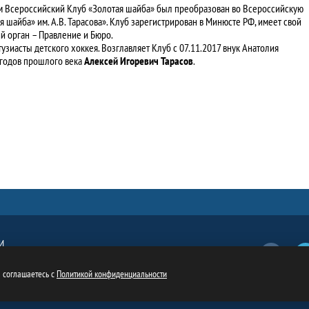
ом Всероссийский Клуб «Золотая шайба» был преобразован во Всероссийскую
шайба» им. А.В. Тарасова». Клуб зарегистрирован в Минюсте РФ, имеет свой
ий орган – Правление и Бюро.
зиасты детского хоккея. Возглавляет Клуб с 07.11.2017 внук Анатолия
 годов прошлого века
Алексей Игоревич
Тарасов
.
И
Вконтакт
обязательна
ru
ы соглашаетесь с
Политикой конфиденциальности