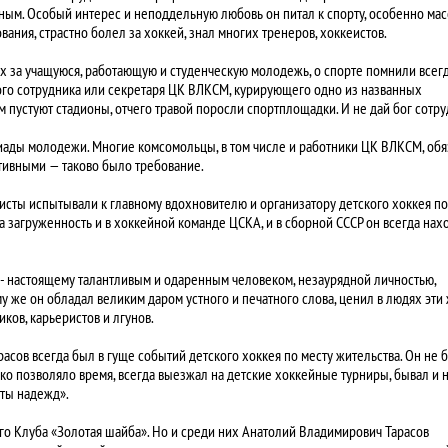
ным. Особый интерес и неподдельную любовь он питал к спорту, особенно мас
ания, страстно болел за хоккей, знал многих тренеров, хоккеистов.
 за учащуюся, работающую и студенческую молодежь, о спорте помнили всегд
ого сотрудника или секретаря ЦК ВЛКСМ, курирующего одно из названных
ам пустуют стадионы, отчего травой поросли спортплощадки. И не дай бог сотр
киады молодежи. Многие комсомольцы, в том числе и работники ЦК ВЛКСМ, об
ртивными — таково было требование.
сты испытывали к главному вдохновителю и организатору детского хоккея по
а загруженность и в хоккейной команде ЦСКА, и в сборной СССР он всегда нах
- настоящему талантливым и одаренным человеком, незаурядной личностью,
у же он обладал великим даром устного и печатного слова, ценил в людях эти
ков, карьеристов и лгунов.
асов всегда был в гуще событий детского хоккея по месту жительства. Он не 
ко позволяло время, всегда выезжал на детские хоккейные турниры, бывал и 
рты надежд».
го Клуба «Золотая шайба». Но и среди них Анатолий Владимирович Тарасов