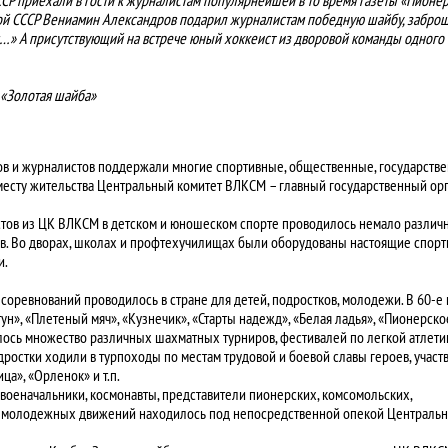
ной СССР Вениамин Александров подарил журналистам победную шайбу, забр
ая…» А присутствующий на встрече юный хоккеист из дворовой команды одного 
 «Золотая шайба»
ов и журналистов поддержали многие спортивные, общественные, государств
 месту жительства Центральный комитет ВЛКСМ – главный государственный орг
иастов из ЦК ВЛКСМ в детском и юношеском спорте проводилось немало различ
ов. Во дворах, школах и профтехучилищах были оборудованы настоящие спор
и.
 соревнований проводилось в стране для детей, подростков, молодежи. В 60-е
н», «Плетеный мяч», «Кузнечик», «Старты надежд», «Белая ладья», «Пионерско
лось множество различных шахматных турниров, фестивалей по легкой атлети
ростки ходили в турпоходы по местам трудовой и боевой славы героев, участ
ца», «Орленок» и т.п.
военачальники, космонавты, представители пионерских, комсомольских,
и молодежных движений находилось под непосредственной опекой Центральн