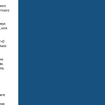
ного
етского
икул.
 хотя
Р «О
олило
али
ва.
ев,
вете
ьную