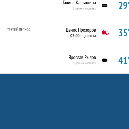
29'
Галина Каргашина
В равных составах
35'
Денис Прозоров
ТРЕТИЙ ПЕРИОД
02:00
Подножка
41'
Ярослав Рылов
В равных составах