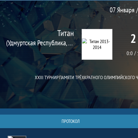
Матч
07 Января /
Титан
2
(Удмуртская Республика, Вавож с.)
0:0
XXIII ТУРНИР ПАМЯТИ ТРЁХКРАТНОГО ОЛИМПИЙСКОГО
ПРОТОКОЛ