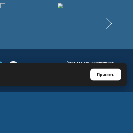
Вперёд
Вход для администраторов
е
Телеграм
Ютуб
Регистрация для администраторов
Принять