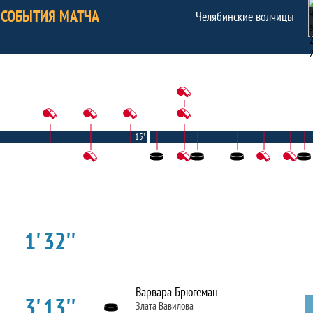
СОБЫТИЯ МАТЧА
Челябинские волчицы
15'
1' 32''
Варвара Брюгеман
3' 13''
Злата Вавилова