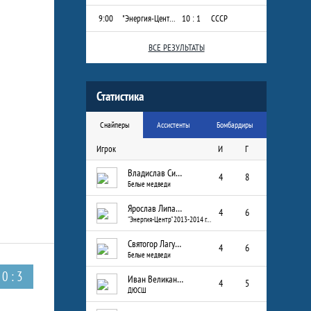
9:00
"Энергия-Центр" 2013-2014 г.р.
10 : 1
СССР
ВСЕ РЕЗУЛЬТАТЫ
Статистика
Снайперы
Ассистенты
Бомбардиры
Игрок
И
Г
Владислав Сизых
4
8
Белые медведи
Ярослав Липатов
4
6
"Энергия-Центр" 2013-2014 г.р.
Святогор Лагуткин
4
6
Белые медведи
0 : 3
Иван Великанов
4
5
ДЮСШ