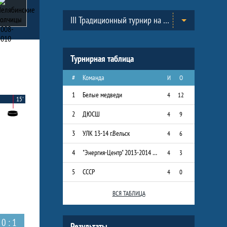
Таблицы турнира
III Традиционный турнир на призы Всероссийского Клуба юных хоккеистов «Золотая шайба» им. А.В. Тарасова в г.Черноголовка. (2013-2014)
Турнирная таблица
#
Команда
И
О
1
Белые медведи
4
12
15'
2
ДЮСШ
4
9
3
УЛК 13-14 г.Вельск
4
6
4
"Энергия-Центр" 2013-2014 г.р.
4
3
5
СССР
4
0
ВСЯ ТАБЛИЦА
0 : 1
Результаты