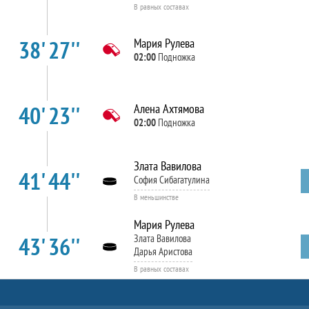
В равных составах
38' 27''
Мария Рулева
02:00
Подножка
40' 23''
Алена Ахтямова
02:00
Подножка
Злата Вавилова
41' 44''
София Сибагатулина
В меньшинстве
Мария Рулева
43' 36''
Злата Вавилова
Дарья Аристова
В равных составах