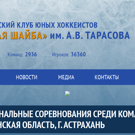
СКИЙ КЛУБ ЮНЫХ ХОККЕИСТОВ
АЯ ШАЙБА»
им. А.В. ТАРАСОВА
2936
36360
Kоманд:
Игроков:
НОВОСТИ
МЕДИА
КОНТАКТЫ
ФИНАЛЬНЫЕ СОРЕВНОВАНИЯ СРЕДИ КОМ
СКАЯ ОБЛАСТЬ, Г. АСТРАХАНЬ