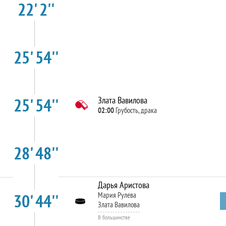
22' 2''
25' 54''
25' 54''
Злата Вавилова
02:00
Грубость, драка
28' 48''
Дарья Аристова
30' 44''
Мария Рулева
Злата Вавилова
В большинстве