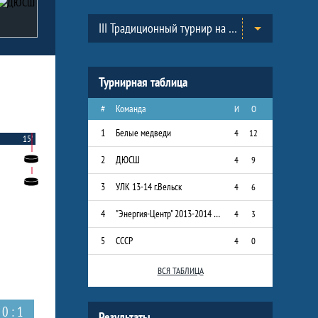
Таблицы турнира
III Традиционный турнир на призы Всероссийского Клуба юных хоккеистов «Золотая шайба» им. А.В. Тарасова в г.Черноголовка. (2013-2014)
Турнирная таблица
#
Команда
И
О
1
Белые медведи
4
12
15'
2
ДЮСШ
4
9
3
УЛК 13-14 г.Вельск
4
6
4
"Энергия-Центр" 2013-2014 г.р.
4
3
5
СССР
4
0
ВСЯ ТАБЛИЦА
0 : 1
Результаты