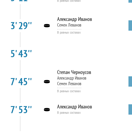
В равных составах
Александр Иванов
3' 29''
Семен Леванов
В равных составах
5' 43''
Степан Черноусов
7' 45''
Александр Иванов
Семен Леванов
В равных составах
7' 53''
Александр Иванов
В равных составах