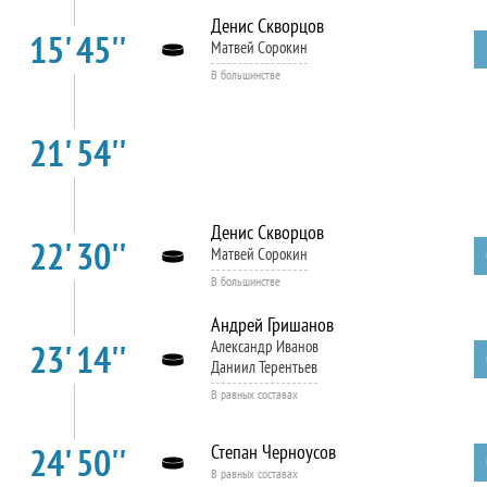
Денис Скворцов
15' 45''
Матвей Сорокин
В большинстве
21' 54''
Денис Скворцов
22' 30''
Матвей Сорокин
В большинстве
Андрей Гришанов
23' 14''
Александр Иванов
Даниил Терентьев
В равных составах
24' 50''
Степан Черноусов
В равных составах