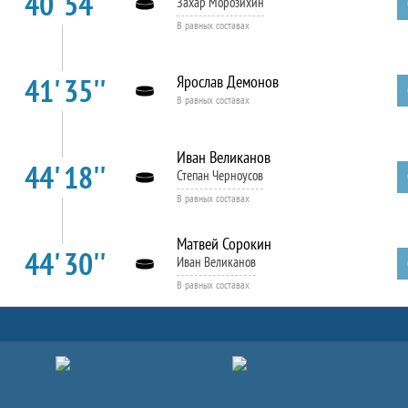
40' 54''
Захар Морозихин
В равных составах
41' 35''
Ярослав Демонов
В равных составах
Иван Великанов
44' 18''
Степан Черноусов
В равных составах
Матвей Сорокин
44' 30''
Иван Великанов
В равных составах