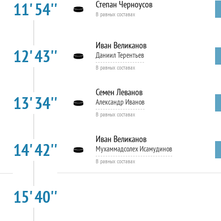
11' 54''
Степан Черноусов
В равных составах
Иван Великанов
12' 43''
Даниил Терентьев
В равных составах
Семен Леванов
13' 34''
Александр Иванов
В равных составах
Иван Великанов
14' 42''
Мухаммадсолех Исамудинов
В равных составах
15' 40''