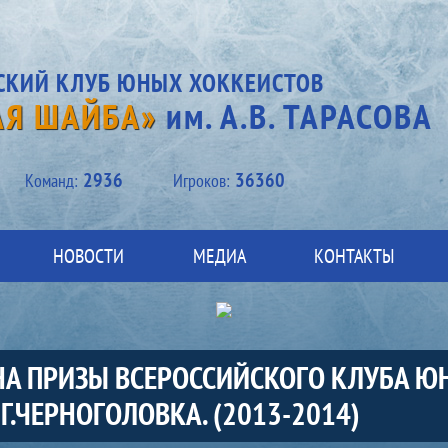
СКИЙ КЛУБ ЮНЫХ ХОККЕИСТОВ
АЯ ШАЙБА»
им. А.В. ТАРАСОВА
2936
36360
Kоманд:
Игроков:
НОВОСТИ
МЕДИА
КОНТАКТЫ
 НА ПРИЗЫ ВСЕРОССИЙСКОГО КЛУБА Ю
 Г.ЧЕРНОГОЛОВКА. (2013-2014)