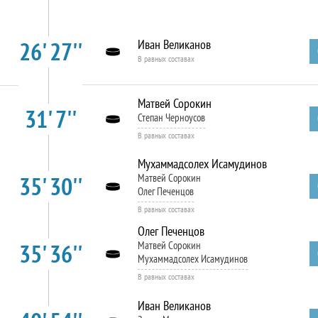
26' 27''
Иван Великанов
В равных составах
Матвей Сорокин
31' 7''
Степан Черноусов
В равных составах
Мухаммадсолех Исамудинов
35' 30''
Матвей Сорокин
Олег Печенцов
В равных составах
Олег Печенцов
35' 36''
Матвей Сорокин
Мухаммадсолех Исамудинов
В равных составах
Иван Великанов