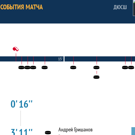
СОБЫТИЯ МАТЧА
ДЮСШ
15'
0' 16''
3' 11''
Андрей Гришанов