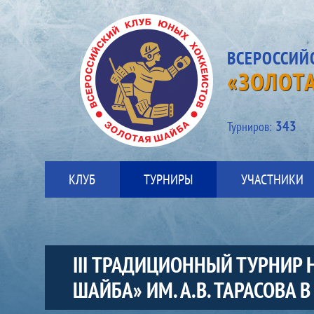
ВСЕРОССИЙ
«ЗОЛОТ
343
Турниров:
КЛУБ
ТУРНИРЫ
УЧАСТНИКИ
III ТРАДИЦИОННЫЙ ТУРНИР
ШАЙБА» ИМ. А.В. ТАРАСОВА В