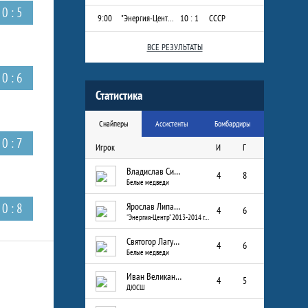
0 : 5
9:00
"Энергия-Центр" 2013-2014 г.р.
10 : 1
СССР
ВСЕ РЕЗУЛЬТАТЫ
0 : 6
Статистика
Снайперы
Ассистенты
Бомбардиры
0 : 7
Игрок
И
Г
Владислав Сизых
4
8
Белые медведи
0 : 8
Ярослав Липатов
4
6
"Энергия-Центр" 2013-2014 г.р.
Святогор Лагуткин
4
6
Белые медведи
Иван Великанов
4
5
ДЮСШ