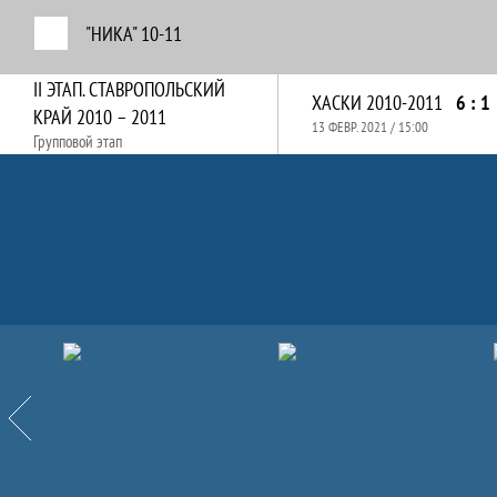
"НИКА" 10-11
II ЭТАП. СТАВРОПОЛЬСКИЙ
ХАСКИ 2010-2011
6 : 1
КРАЙ 2010 – 2011
13 ФЕВР. 2021 / 15:00
Групповой этап
Партнёры
Назад