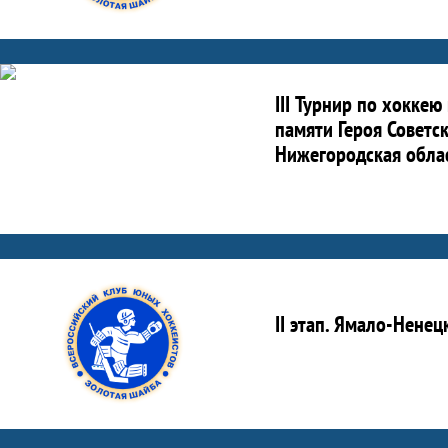
III Турнир по хокке
памяти Героя Советс
Нижегородская област
II этап. Ямало-Нене