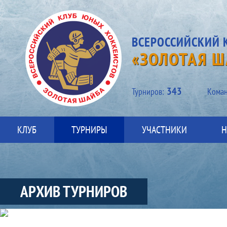
ВСЕРОССИЙСКИЙ 
«ЗОЛОТАЯ Ш
343
Турниров:
Kоман
КЛУБ
ТУРНИРЫ
УЧАСТНИКИ
Н
АРХИВ ТУРНИРОВ
Архив турниров