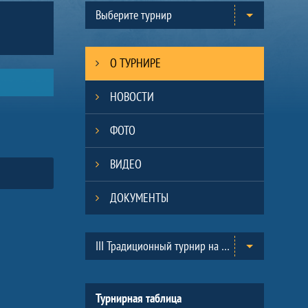
Выберите турнир
О ТУРНИРЕ
НОВОСТИ
ФОТО
ВИДЕО
ДОКУМЕНТЫ
Таблицы турнира
III Традиционный турнир на призы Всероссийского Клуба юных хоккеистов «Золотая шайба» им. А.В. Тарасова в г.Черноголовка. (2013-2014)
Турнирная таблица