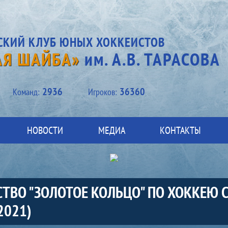
СКИЙ КЛУБ ЮНЫХ ХОККЕИСТОВ
АЯ ШАЙБА»
им. А.В. ТАРАСОВА
2936
36360
Kоманд:
Игроков:
НОВОСТИ
МЕДИА
КОНТАКТЫ
ТВО "ЗОЛОТОЕ КОЛЬЦО" ПО ХОККЕЮ 
-2021)