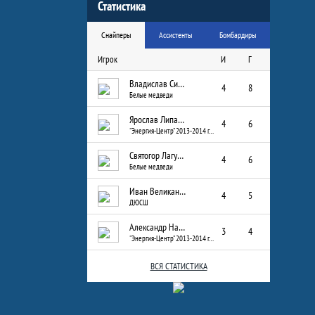
Статистика
Снайперы
Ассистенты
Бомбардиры
Игрок
И
Г
Владислав Сизых
4
8
Белые медведи
Ярослав Липатов
4
6
"Энергия-Центр" 2013-2014 г.р.
Святогор Лагуткин
4
6
Белые медведи
Иван Великанов
4
5
ДЮСШ
Александр Назаров
3
4
"Энергия-Центр" 2013-2014 г.р.
ВСЯ СТАТИСТИКА