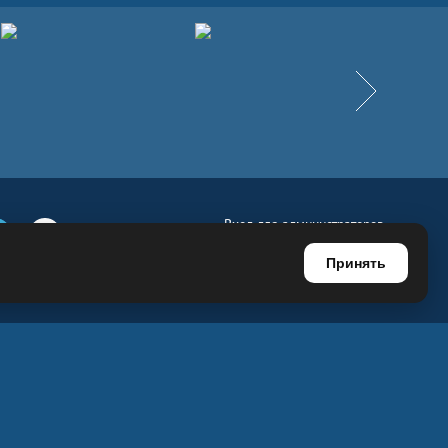
Вперёд
Вход для администраторов
е
Телеграм
Ютуб
Регистрация для администраторов
Принять