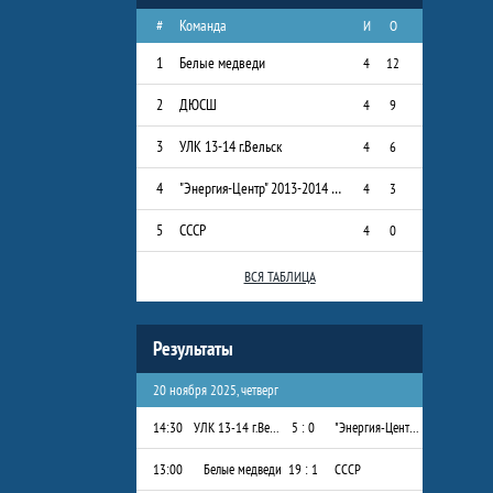
#
Команда
И
О
1
Белые медведи
4
12
2
ДЮСШ
4
9
3
УЛК 13-14 г.Вельск
4
6
4
"Энергия-Центр" 2013-2014 г.р.
4
3
5
СССР
4
0
ВСЯ ТАБЛИЦА
Результаты
20 ноября 2025, четверг
14:30
УЛК 13-14 г.Вельск
5 : 0
"Энергия-Центр" 2013-2014 г.р.
13:00
Белые медведи
19 : 1
СССР