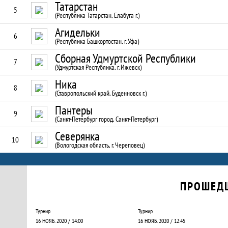
Татарстан
5
(Республика Татарстан, Елабуга г.)
Агидельки
6
(Республика Башкортостан, г. Уфа)
Сборная Удмуртской Республики
7
(Удмуртская Республика, г. Ижевск)
Ника
8
(Ставропольский край, Буденновск г.)
Пантеры
9
(Санкт-Петербург город, Санкт-Петербург)
Северянка
10
(Вологодская область, г. Череповец)
Календарь прошедших и будущих матчей
ПРОШЕД
Турнир
Турнир
16 НОЯБ. 2020 / 14:00
16 НОЯБ. 2020 / 12:45