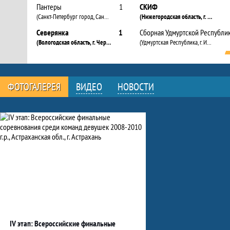
Пантеры
1
СКИФ
(Санкт-Петербург город, Санкт-Петербург)
(Нижегородская область, г. Нижний Новгород)
Северянка
1
Сборная Удмуртской Республи
(Вологодская область, г. Череповец)
(Удмуртская Республика, г. Ижевск)
ФОТОГАЛЕРЕЯ
ВИДЕО
НОВОСТИ
Фото
IV этап: Всероссийские финальные