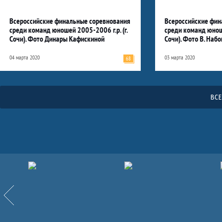
Всероссийские финальные соревнования
Всероссийские фин
среди команд юношей 2005-2006 г.р. (г.
среди команд юноше
Сочи). Фото Динары Кафискиной
Сочи). Фото В. Наб
04 марта 2020
03 марта 2020
68
ВСЕ
Партнёры
Назад