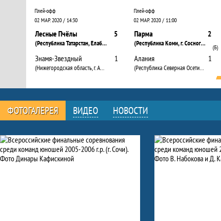
Плей-офф
Плей-офф
02 МАР. 2020 / 14:30
02 МАР. 2020 / 11:00
Лесные Пчёлы
5
Парма
2
(Республика Татарстан, Елабуга г.)
(Республика Коми, г. Сосногорск)
(Б)
Знамя-Звездный
1
Алания
1
(Нижегородская область, г. Арзамас)
(Республика Северная Осетия - Алания, г. Владикавказ)
ФОТОГАЛЕРЕЯ
ВИДЕО
НОВОСТИ
Фото