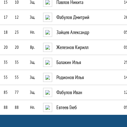
Павлов Никита
15
10
Зщ.
1
Фабулов Дмитрий
17
12
Зщ.
2
Зайцев Александр
18
23
Нп.
0
Железнов Кирилл
20
20
Вр.
0
Балакин Илья
35
35
Зщ.
2
Родионов Илья
55
55
Зщ.
1
Фабулов Иван
85
77
Зщ.
1
Евтеев Глеб
88
88
Нп.
0