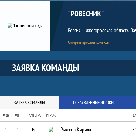
Команда
"РОВЕСНИК "
Россия, Нижегородская область, В
Смотреть профиль команды
Краткая информация о команде
ЗАЯВКА КОМАНДЫ
ЗАЯВКА КОМАНДЫ
ОТЗАЯВЛЕННЫЕ ИГРОКИ
#(Д)
#(Г)
АМПЛУА
ИГРОК
Д
Рыжков Кирилл
1
1
Вр.
31