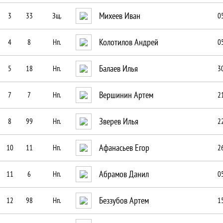
Михеев Иван
3
33
Зщ.
0
Колотилов Андрей
4
8
Нп.
0
Балаев Илья
5
18
Нп.
3
Вершинин Артем
7
7
Нп.
2
Зверев Илья
8
99
Нп.
2
Афанасьев Егор
10
11
Нп.
2
Абрамов Данил
11
6
Нп.
0
Беззубов Артем
12
98
Нп.
1