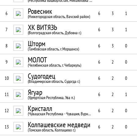
(Республика Башкортостан, Михайловка с.)
Ровесник
6
6
3
1
(Нижегородская область, Вачский район)
ХК ВИТЯЗЬ
7
6
3
1
(Волгоградская область, Дубовка г.)
Шторм
8
6
3
0
(Тамбовская область, г. Моршанск)
МОЛОТ
9
6
2
0
(Челябинская область, г. Чебаркуль)
Судогодец
10
6
2
0
(Владимирская область, Судогда г.)
Ягуар
11
6
2
1
(Удмуртская Республика, Ува п.)
Кристалл
12
6
2
0
(Чувашская Республика - Чувашия, Вурнары пгт.)
Колпашевские медведи
13
6
2
0
(Томская область, Колпашево г.)