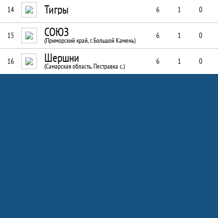
Тигры
14
6
1
0
СОЮЗ
15
6
1
0
(Приморский край, г. Большой Камень)
Шершни
16
6
1
0
(Самарская область, Пестравка с.)