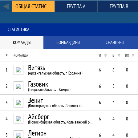
Статистика
ОБЩАЯ СТАТИСТИКА
ГРУППА A
ГРУППА B
СТАТИСТИКА
КОМАНДЫ
БОМБАРДИРЫ
СНАЙПЕРЫ
#
КОМАНДА
И
В
ВО
Витязь
1
6
6
0
(Архангельская область, г. Коряжма)
Газовик
2
6
5
0
(Тверская область, г. Кимры)
Зенит
3
6
4
0
(Волгоградская область, Ленинск г.)
Айсберг
4
6
4
0
(Новосибирская область, Колыванский район)
Легион
5
6
4
0