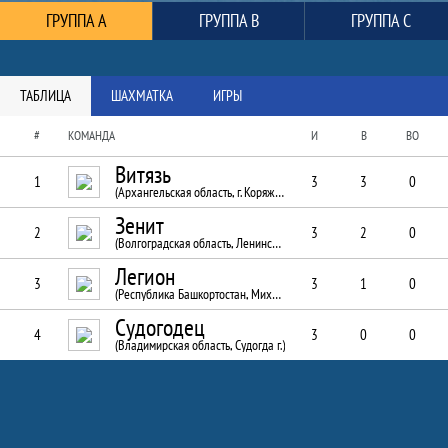
Таблица
ГРУППА A
ГРУППА B
ГРУППА C
ТАБЛИЦА
ШАХМАТКА
ИГРЫ
#
КОМАНДА
И
В
ВО
Витязь
1
3
3
0
(Архангельская область, г. Коряжма)
Зенит
2
3
2
0
(Волгоградская область, Ленинск г.)
Легион
3
3
1
0
(Республика Башкортостан, Михайловка с.)
Судогодец
4
3
0
0
(Владимирская область, Судогда г.)