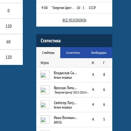
9:00
"Энергия-Центр" 2013-2014 г.р.
10 : 1
СССР
0
ВСЕ РЕЗУЛЬТАТЫ
120
Статистика
60
Снайперы
Ассистенты
Бомбардиры
120
Игрок
И
Г
Владислав Сизых
4
8
Белые медведи
Ярослав Липатов
4
6
"Энергия-Центр" 2013-2014 г.р.
Святогор Лагуткин
4
6
Белые медведи
Иван Великанов
4
5
ДЮСШ