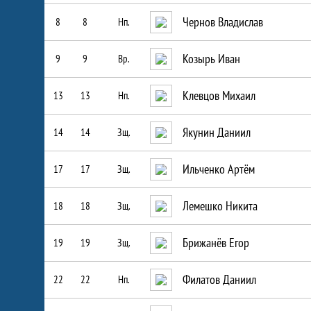
Чернов Владислав
8
8
Нп.
Козырь Иван
9
9
Вр.
Клевцов Михаил
13
13
Нп.
Якунин Даниил
14
14
Зщ.
Ильченко Артём
17
17
Зщ.
Лемешко Никита
18
18
Зщ.
Брижанёв Егор
19
19
Зщ.
Филатов Даниил
22
22
Нп.