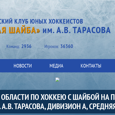
СКИЙ КЛУБ ЮНЫХ ХОККЕИСТОВ
АЯ ШАЙБА»
им. А.В. ТАРАСОВА
2936
36360
Kоманд:
Игроков:
НОВОСТИ
МЕДИА
КОНТАКТЫ
 ОБЛАСТИ ПО ХОККЕЮ С ШАЙБОЙ НА 
А.В. ТАРАСОВА, ДИВИЗИОН А, СРЕДНЯЯ 