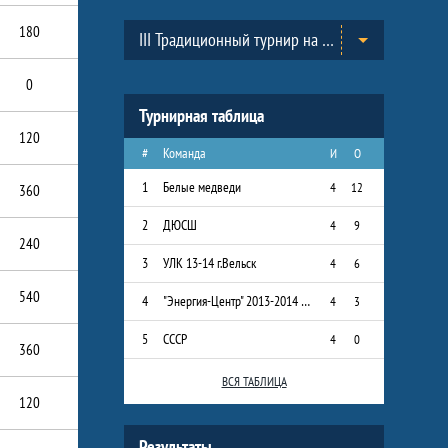
Таблицы турнира
180
III Традиционный турнир на призы Всероссийского Клуба юных хоккеистов «Золотая шайба» им. А.В. Тарасова в г.Черноголовка. (2013-2014)
0
Турнирная таблица
120
#
Команда
И
О
1
Белые медведи
4
12
360
2
ДЮСШ
4
9
240
3
УЛК 13-14 г.Вельск
4
6
540
4
"Энергия-Центр" 2013-2014 г.р.
4
3
5
СССР
4
0
360
ВСЯ ТАБЛИЦА
120
Результаты