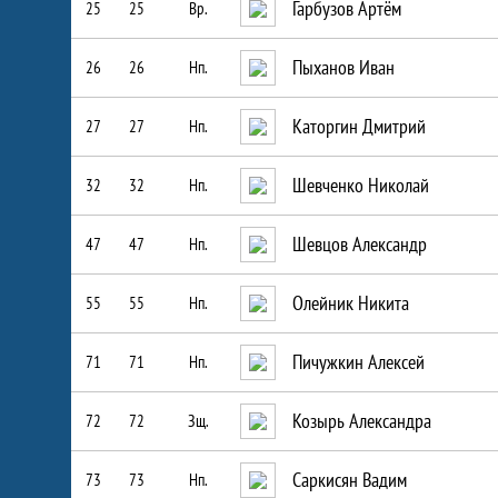
Гарбузов Артём
25
25
Вр.
Пыханов Иван
26
26
Нп.
Каторгин Дмитрий
27
27
Нп.
Шевченко Николай
32
32
Нп.
Шевцов Александр
47
47
Нп.
Олейник Никита
55
55
Нп.
Пичужкин Алексей
71
71
Нп.
Козырь Александра
72
72
Зщ.
Саркисян Вадим
73
73
Нп.