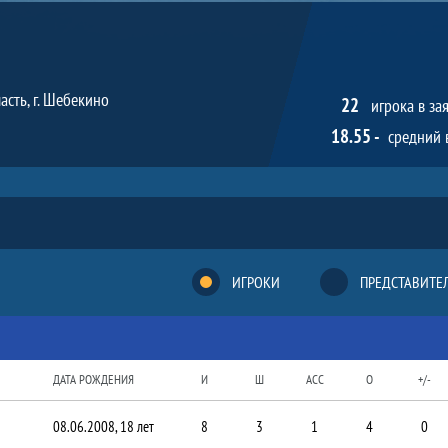
асть, г. Шебекино
22
игрока в за
18.55 -
средний 
ИГРОКИ
ПРЕДСТАВИТЕ
ДАТА РОЖДЕНИЯ
И
Ш
АСС
O
+/-
08.06.2008, 18 лет
8
3
1
4
0