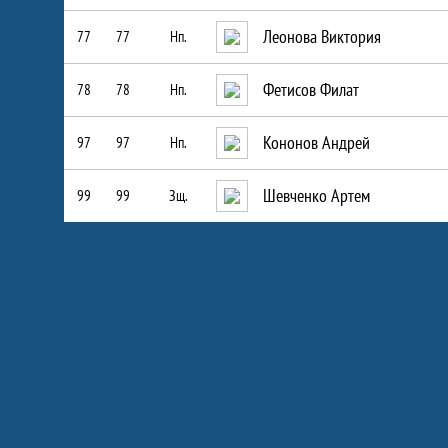
Леонова Виктория
77
77
Нп.
Фетисов Филат
78
78
Нп.
Кононов Андрей
97
97
Нп.
Шевченко Артем
99
99
Зщ.