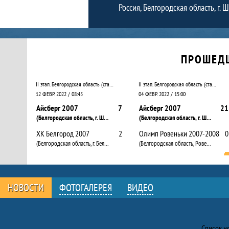
Россия, Белгородская область, г.
Календарь прошедших и будущих матчей
ПРОШЕД
II этап. Белгородская область (старшая группа )
II этап. Белгородская область (старшая группа )
12 ФЕВР. 2022 / 08:45
04 ФЕВР. 2022 / 15:00
Айсберг 2007
7
Айсберг 2007
21
(Белгородская область, г. Шебекино)
(Белгородская область, г. Шебекино)
ХК Белгород 2007
2
Олимп Ровеньки 2007-2008
0
(Белгородская область, г. Белгород)
(Белгородская область, Ровеньки п.)
НОВОСТИ
ФОТОГАЛЕРЕЯ
ВИДЕО
Новости
Список н