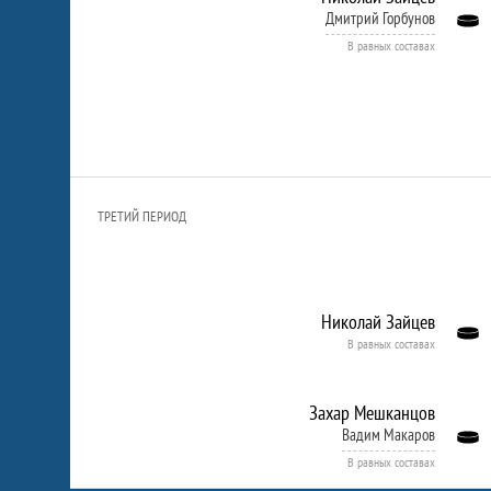
Дмитрий Горбунов
В равных составах
ТРЕТИЙ ПЕРИОД
Николай Зайцев
В равных составах
Захар Мешканцов
Вадим Макаров
В равных составах