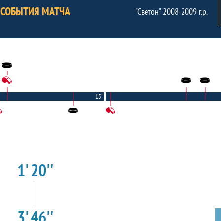
СОБЫТИЯ МАТЧА
"Светон" 2008-2009 г.р.
15'
1' 20''
3' 46''