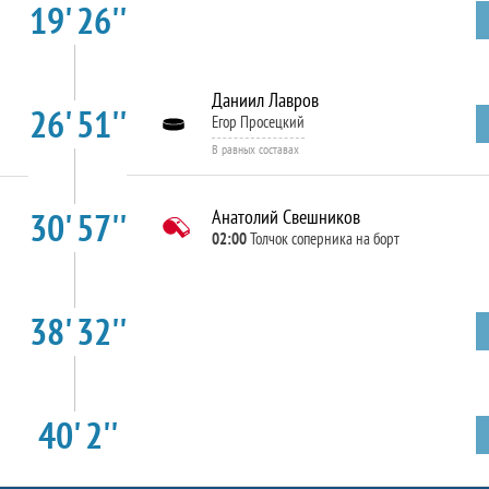
19' 26''
Даниил Лавров
26' 51''
Егор Просецкий
В равных составах
30' 57''
Анатолий Свешников
02:00
Толчок соперника на борт
38' 32''
40' 2''