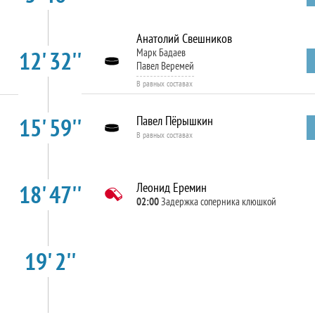
Анатолий Свешников
12' 32''
Марк Бадаев
Павел Веремей
В равных составах
15' 59''
Павел Пёрышкин
В равных составах
18' 47''
Леонид Еремин
02:00
Задержка соперника клюшкой
19' 2''