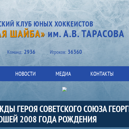
СКИЙ КЛУБ ЮНЫХ ХОККЕИСТОВ
АЯ ШАЙБА»
им. А.В. ТАРАСОВА
2936
36360
Kоманд:
Игроков:
НОВОСТИ
МЕДИА
КОНТАКТЫ
ЖДЫ ГЕРОЯ СОВЕТСКОГО СОЮЗА ГЕОР
ОШЕЙ 2008 ГОДА РОЖДЕНИЯ