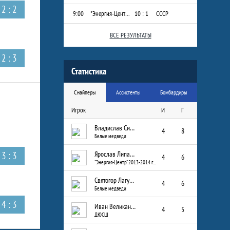
2 : 2
9:00
"Энергия-Центр" 2013-2014 г.р.
10 : 1
СССР
ВСЕ РЕЗУЛЬТАТЫ
2 : 3
Статистика
Снайперы
Ассистенты
Бомбардиры
Игрок
И
Г
Владислав Сизых
4
8
Белые медведи
3 : 3
Ярослав Липатов
4
6
"Энергия-Центр" 2013-2014 г.р.
Святогор Лагуткин
4
6
Белые медведи
4 : 3
Иван Великанов
4
5
ДЮСШ