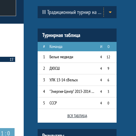
Таблицы турнира
III Традиционный турнир на призы Всероссийского Клуба юных хоккеистов «Золотая шайба» им. А.В. Тарасова в г.Черноголовка. (2013-2014)
Турнирная таблица
#
Команда
И
О
1
Белые медведи
4
12
15'
2
ДЮСШ
4
9
3
УЛК 13-14 г.Вельск
4
6
4
"Энергия-Центр" 2013-2014 г.р.
4
3
5
СССР
4
0
ВСЯ ТАБЛИЦА
1 : 0
Результаты