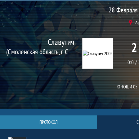
Матч
28 Февраля 
А
Славутич
2
(Смоленская область, г. Смоленск)
0:0
ЮНОШИ 05-
ПРОТОКОЛ
С