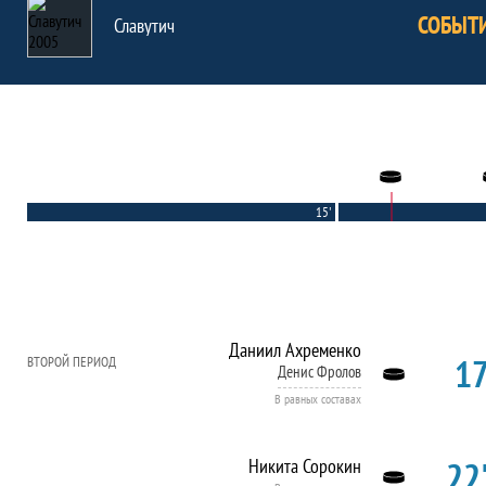
СОБЫТ
Славутич
15'
Даниил Ахременко
17
ВТОРОЙ ПЕРИОД
Денис Фролов
В равных составах
22'
Никита Сорокин