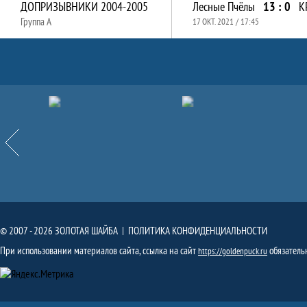
ДОПРИЗЫВНИКИ 2004-2005
Лесные Пчёлы
13 : 0
К
Группа A
17 ОКТ. 2021 / 17:45
Партнёры
Назад
© 2007 - 2026 ЗОЛОТАЯ ШАЙБА |
ПОЛИТИКА КОНФИДЕНЦИАЛЬНОСТИ
При использовании материалов сайта, ссылка на сайт
обязатель
https://goldenpuck.ru