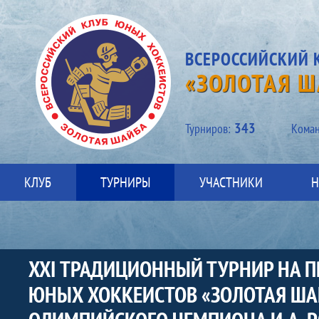
ВСЕРОССИЙСКИЙ 
«ЗОЛОТАЯ Ш
343
Турниров:
Kоман
КЛУБ
ТУРНИРЫ
УЧАСТНИКИ
Н
XXI ТРАДИЦИОННЫЙ ТУРНИР НА 
ЮНЫХ ХОККЕИСТОВ «ЗОЛОТАЯ ШАЙ