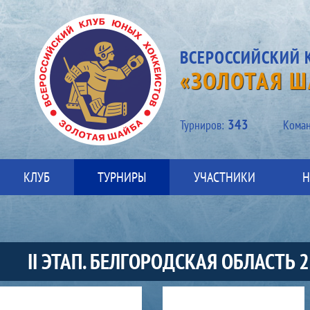
ВСЕРОССИЙСКИЙ 
«ЗОЛОТАЯ Ш
343
Турниров:
Kоман
КЛУБ
ТУРНИРЫ
УЧАСТНИКИ
Н
II ЭТАП. БЕЛГОРОДСКАЯ ОБЛАСТЬ 
Список команд