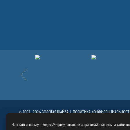
Партнёры
Назад
© 2007 - 2026 ЗОЛОТАЯ ШАЙБА |
ПОЛИТИКА КОНФИДЕНЦИАЛЬНОСТ
При использовании материалов сайта, ссылка на сайт
https://goldenpuck.
Наш сайт использует Яндекс.Метрику для анализа трафика. Оставаясь на сайте, в