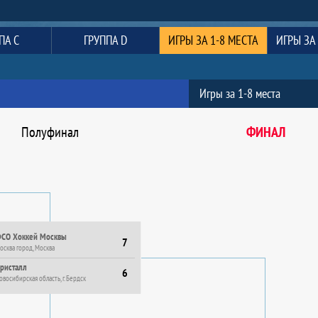
ПА C
ГРУППА D
ИГРЫ ЗА 1-8 МЕСТА
Игры за 1-8 места
Полуфинал
ФИНАЛ
СО Хоккей Москвы
7
осква город, Москва
ристалл
6
овосибирская область, г. Бердск