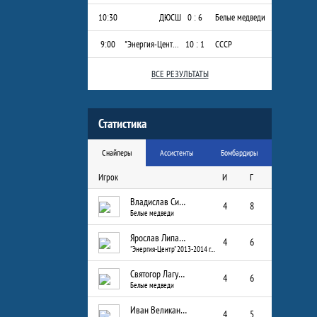
10:30
ДЮСШ
0 : 6
Белые медведи
9:00
"Энергия-Центр" 2013-2014 г.р.
10 : 1
СССР
ВСЕ РЕЗУЛЬТАТЫ
Статистика
Снайперы
Ассистенты
Бомбардиры
Игрок
И
Г
Владислав Сизых
4
8
Белые медведи
Ярослав Липатов
4
6
"Энергия-Центр" 2013-2014 г.р.
Святогор Лагуткин
4
6
Белые медведи
Иван Великанов
4
5