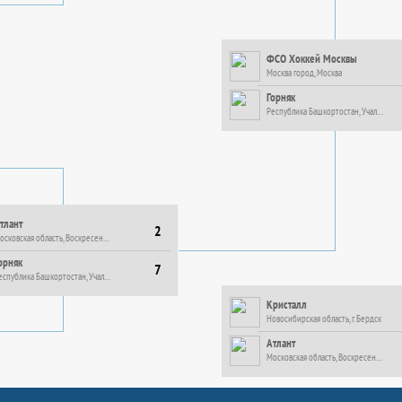
ФСО Хоккей Москвы
Москва город, Москва
Горняк
Республика Башкортостан, Учалы г.
тлант
2
Московская область, Воскресенск г.
орняк
7
Республика Башкортостан, Учалы г.
Кристалл
Новосибирская область, г. Бердск
Атлант
Московская область, Воскресенск г.