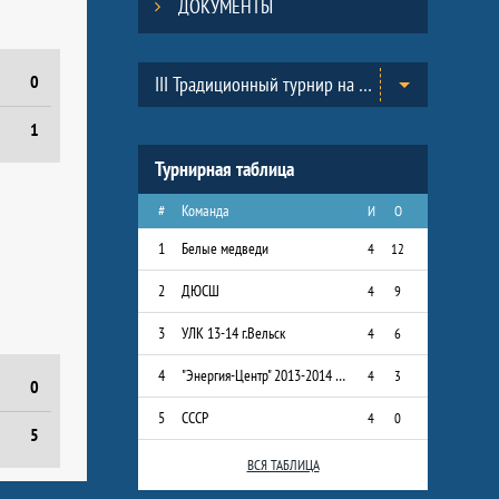
ДОКУМЕНТЫ
Таблицы турнира
0
III Традиционный турнир на призы Всероссийского Клуба юных хоккеистов «Золотая шайба» им. А.В. Тарасова в г.Черноголовка. (2013-2014)
1
Турнирная таблица
#
Команда
И
О
1
Белые медведи
4
12
2
ДЮСШ
4
9
3
УЛК 13-14 г.Вельск
4
6
4
"Энергия-Центр" 2013-2014 г.р.
4
3
0
5
СССР
4
0
5
ВСЯ ТАБЛИЦА