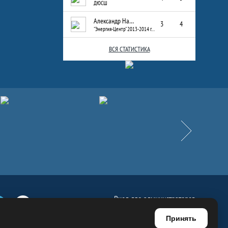
ДЮСШ
Александр Назаров
3
4
"Энергия-Центр" 2013-2014 г.р.
ВСЯ СТАТИСТИКА
Вперёд
Вход для администраторов
е
Телеграм
Ютуб
Регистрация для администраторов
Принять