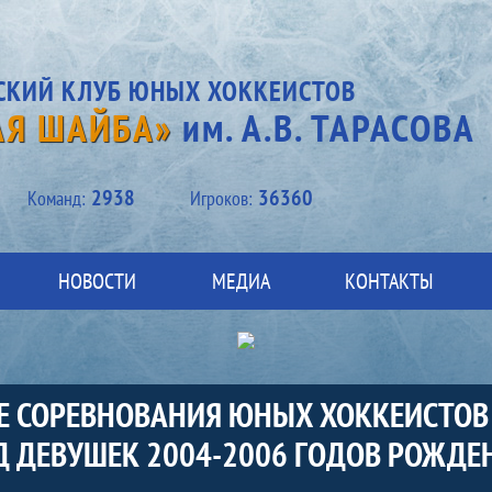
СКИЙ КЛУБ ЮНЫХ ХОККЕИСТОВ
АЯ ШАЙБА»
им. А.В. ТАРАСОВА
2938
36360
Kоманд:
Игроков:
НОВОСТИ
МЕДИА
КОНТАКТЫ
 СОРЕВНОВАНИЯ ЮНЫХ ХОККЕИСТОВ 
Д ДЕВУШЕК 2004-2006 ГОДОВ РОЖДЕ