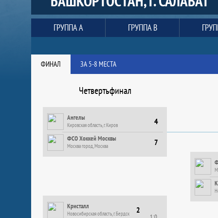
БАШКОРТОСТАН, Г. САЛАВАТ
Плей-офф
ГРУППА A
ГРУППА B
ГРУП
ФИНАЛ
ЗА 5-8 МЕСТА
Четвертьфинал
Ангелы
4
Кировская область, г. Киров
ФСО Хоккей Москвы
7
Москва город, Москва
Ф
М
К
Н
Кристалл
2
Новосибирская область, г. Бердск
1:0