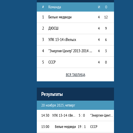
#
Команда
И
О
1
Белые медведи
4
12
2
ДЮСШ
4
9
3
УЛК 13-14 г.Вельск
4
6
4
"Энергия-Центр" 2013-2014 г.р.
4
3
5
СССР
4
0
ВСЯ ТАБЛИЦА
Результаты
20 ноября 2025, четверг
14:30
УЛК 13-14 г.Вельск
5 : 0
"Энергия-Центр" 2013-2014 г.р.
13:00
Белые медведи
19 : 1
СССР