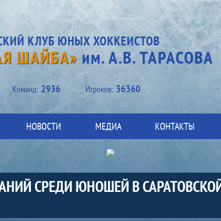
СКИЙ КЛУБ ЮНЫХ ХОККЕИСТОВ
АЯ ШАЙБА»
им. А.В. ТАРАСОВА
2936
36360
Kоманд:
Игроков:
НОВОСТИ
МЕДИА
КОНТАКТЫ
АНИЙ СРЕДИ ЮНОШЕЙ В САРАТОВСКОЙ