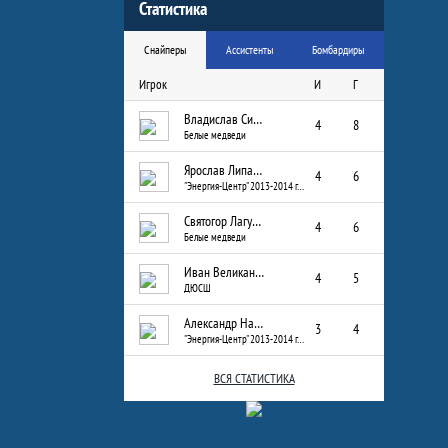
Статистика
Снайперы
Ассистенты
Бомбардиры
Игрок
И
Г
Владислав Сизых
4
8
Белые медведи
Ярослав Липатов
4
6
"Энергия-Центр" 2013-2014 г.р.
Святогор Лагуткин
4
6
Белые медведи
Иван Великанов
4
5
ДЮСШ
Александр Назаров
3
4
"Энергия-Центр" 2013-2014 г.р.
ВСЯ СТАТИСТИКА