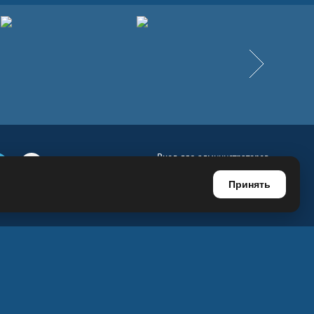
Вперёд
Вход для администраторов
е
Телеграм
Ютуб
Регистрация для администраторов
Принять