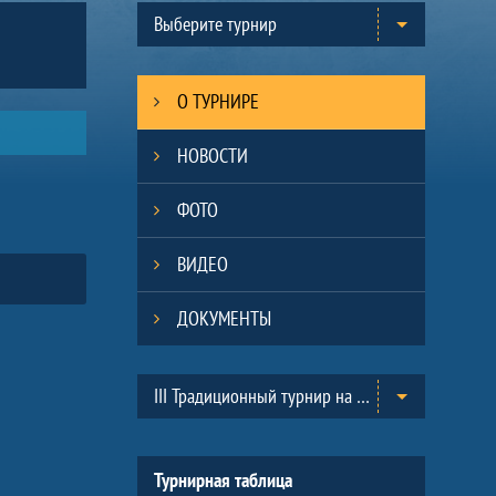
Выберите турнир
О ТУРНИРЕ
НОВОСТИ
ФОТО
ВИДЕО
ДОКУМЕНТЫ
Таблицы турнира
III Традиционный турнир на призы Всероссийского Клуба юных хоккеистов «Золотая шайба» им. А.В. Тарасова в г.Черноголовка. (2013-2014)
Турнирная таблица