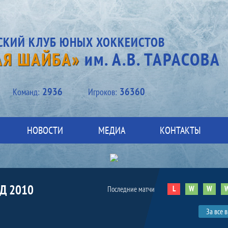
СКИЙ КЛУБ ЮНЫХ ХОККЕИСТОВ
АЯ ШАЙБА»
им. А.В. ТАРАСОВА
2936
36360
Kоманд:
Игроков:
НОВОСТИ
МЕДИА
КОНТАКТЫ
Д 2010
L
W
W
Последние матчи
За все 