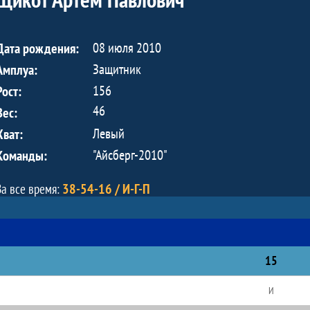
08 июля 2010
Дата рождения:
Защитник
Амплуа:
156
Рост:
46
Вес:
Левый
Хват:
"Айсберг-2010"
Команды:
38-54-16 / И-Г-П
За все время:
15
И