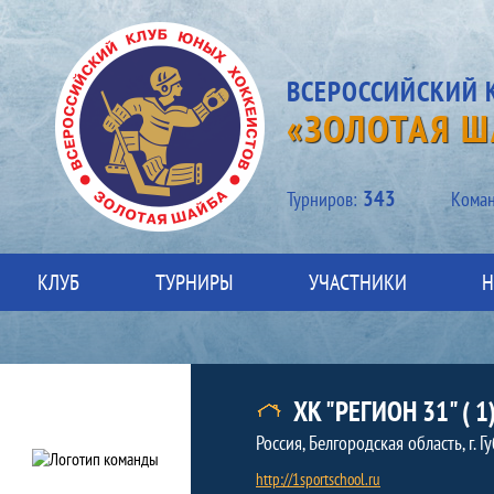
ВСЕРОССИЙСКИЙ 
«ЗОЛОТАЯ Ш
343
Турниров:
Kоман
КЛУБ
ТУРНИРЫ
УЧАСТНИКИ
Н
Команда
Краткая информация о команде
ХК "РЕГИОН 31" ( 1
Россия, Белгородская область, г. Г
http://1sportschool.ru