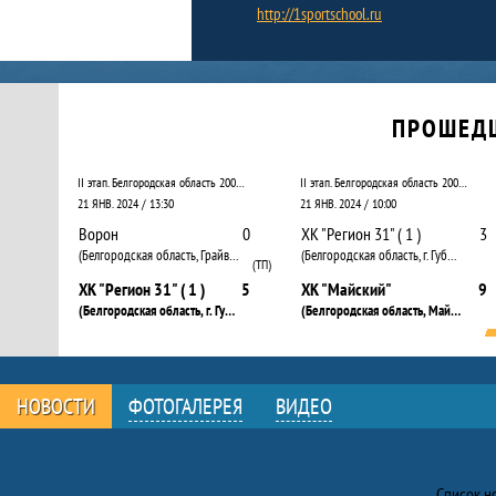
http://1sportschool.ru
Календарь прошедших и будущих матчей
ПРОШЕД
II этап. Белгородская область 2009 – 2010 (старшая группа ). Дивизион А
II этап. Белгородская область 2009 – 2010 (старшая группа ). Дивизион А
21 ЯНВ. 2024 / 13:30
21 ЯНВ. 2024 / 10:00
Ворон
0
ХК "Регион 31" ( 1 )
3
(Белгородская область, Грайворон г.)
(Белгородская область, г. Губкин)
(ТП)
ХК "Регион 31" ( 1 )
5
ХК "Майский"
9
(Белгородская область, г. Губкин)
(Белгородская область, Майский п.)
НОВОСТИ
ФОТОГАЛЕРЕЯ
ВИДЕО
Новости
Список н