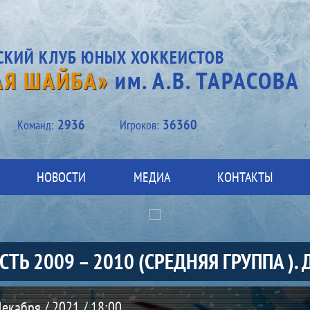
СКИЙ КЛУБ ЮНЫХ ХОККЕИСТОВ
АЯ ШАЙБА»
им. А.В. ТАРАСОВА
2936
36360
Kоманд:
Игроков:
НОВОСТИ
МЕДИА
КОНТАКТЫ
СТЬ 2009 – 2010 (СРЕДНЯЯ ГРУППА ).
екабря / 2021 / 18:00