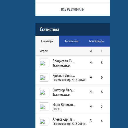
ВСЕ РЕЗУЛЬТАТЫ
Статистика
Снайперы
Ассистенты
Бомбардиры
Игрок
И
Г
Владислав Сизых
4
8
Белые медведи
Ярослав Липатов
4
6
"Энергия-Центр" 2013-2014 г.р.
Святогор Лагуткин
4
6
Белые медведи
Иван Великанов
4
5
ДЮСШ
Александр Назаров
3
4
"Энергия-Центр" 2013-2014 г.р.