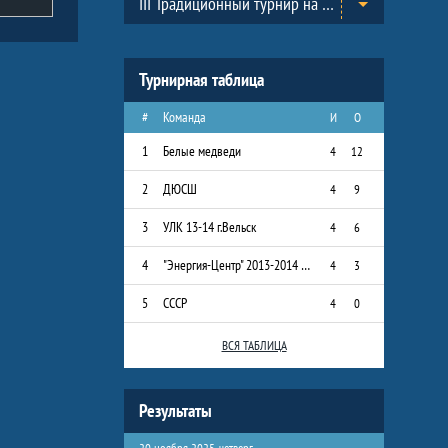
III Традиционный турнир на призы Всероссийского Клуба юных хоккеистов «Золотая шайба» им. А.В. Тарасова в г.Черноголовка. (2013-2014)
Турнирная таблица
#
Команда
И
О
1
Белые медведи
4
12
2
ДЮСШ
4
9
3
УЛК 13-14 г.Вельск
4
6
4
"Энергия-Центр" 2013-2014 г.р.
4
3
5
СССР
4
0
ВСЯ ТАБЛИЦА
Результаты