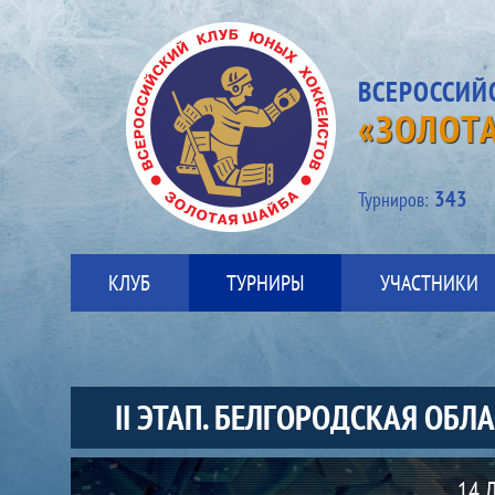
ВСЕРОССИЙ
«ЗОЛОТ
343
Турниров:
КЛУБ
ТУРНИРЫ
УЧАСТНИКИ
II ЭТАП. БЕЛГОРОДСКАЯ ОБЛА
Матч
14 Д