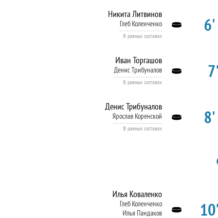
Никита Литвинов
6'
Глеб Коленченко
В равных составах
Иван Торгашов
7'
Денис Трибуналов
В равных составах
Денис Трибуналов
8'
Ярослав Коренской
В равных составах
Илья Коваленко
10'
Глеб Коленченко
Илья Пандаков