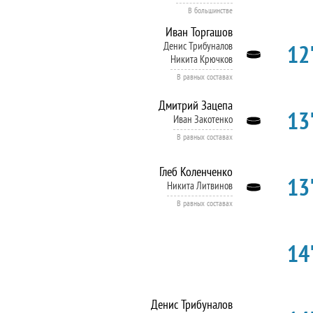
В большинстве
Иван Торгашов
12'
Денис Трибуналов
Никита Крючков
В равных составах
Дмитрий Зацепа
13'
Иван Закотенко
В равных составах
Глеб Коленченко
13'
Никита Литвинов
В равных составах
14'
Денис Трибуналов