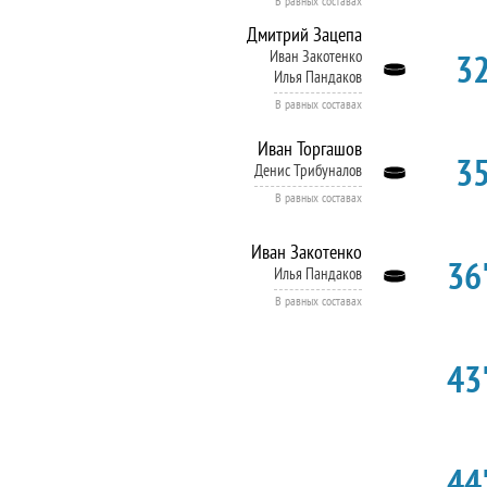
В равных составах
Дмитрий Зацепа
32
Иван Закотенко
Илья Пандаков
В равных составах
Иван Торгашов
35
Денис Трибуналов
В равных составах
Иван Закотенко
36'
Илья Пандаков
В равных составах
43'
44'