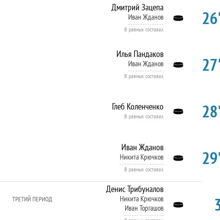
Дмитрий Зацепа
26'
Иван Жданов
В равных составах
Илья Пандаков
27'
Иван Жданов
В равных составах
28'
Глеб Коленченко
В равных составах
Иван Жданов
29'
Никита Крючков
В равных составах
Денис Трибуналов
Никита Крючков
ТРЕТИЙ ПЕРИОД
Иван Торгашов