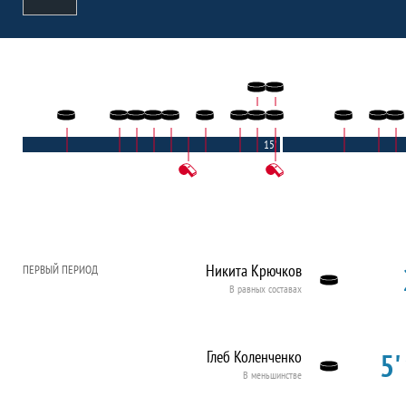
15'
Никита Крючков
ПЕРВЫЙ ПЕРИОД
В равных составах
5'
Глеб Коленченко
В меньшинстве