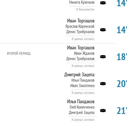
14'
Никита Крючков
В большинстве
Иван Торгашов
14'
Ярослав Коренской
Денис Трибуналов
В равных составах
Иван Торгашов
18'
Иван Жданов
ВТОРОЙ ПЕРИОД
Денис Трибуналов
В равных составах
Дмитрий Зацепа
20'
Илья Пандаков
Иван Закотенко
В равных составах
Илья Пандаков
21'
Глеб Коленченко
Дмитрий Зацепа
В равных составах