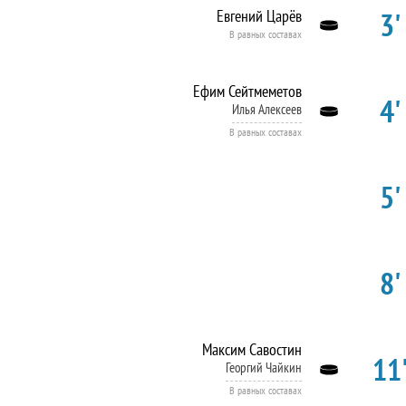
3'
Евгений Царёв
В равных составах
Ефим Сейтмеметов
4'
Илья Алексеев
В равных составах
5'
8'
Максим Савостин
11'
Георгий Чайкин
В равных составах