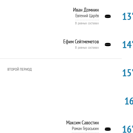
Иван Домнин
13'
Евгений Царёв
В равных составах
14'
Ефим Сейтмеметов
В равных составах
15'
ВТОРОЙ ПЕРИОД
16
Максим Савостин
16'
Роман Гераськин