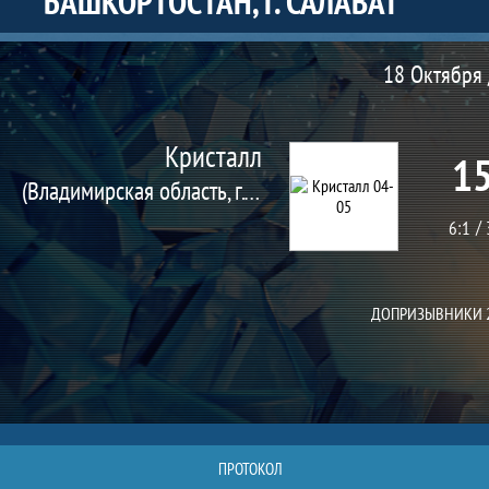
БАШКОРТОСТАН, Г. САЛАВАТ
Матч
18 Октября 
Кристалл
15
(Владимирская область, г. Муром)
6:1
ДОПРИЗЫВНИКИ 2
ПРОТОКОЛ