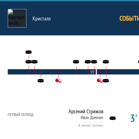
СОБЫТ
Кристалл
15'
Арсений Стрижов
3'
ПЕРВЫЙ ПЕРИОД
Иван Домнин
В равных составах