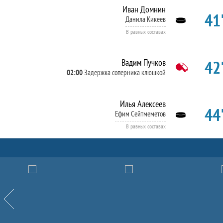
Иван Домнин
41'
Данила Кикеев
В равных составах
42'
Вадим Пучков
02:00
Задержка соперника клюшкой
Илья Алексеев
44'
Ефим Сейтмеметов
В равных составах
Партнёры
Назад