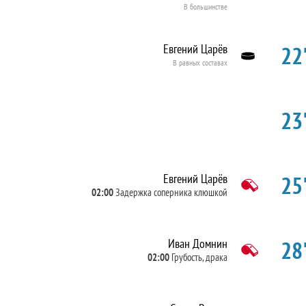
В большинстве
22'
Евгений Царёв
В равных составах
23'
25'
Евгений Царёв
02:00
Задержка соперника клюшкой
28'
Иван Домнин
02:00
Грубость, драка