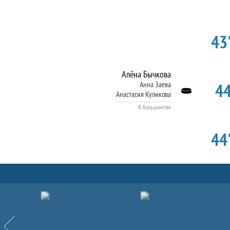
43'
Алёна Бычкова
44
Анна Заева
Анастасия Куликова
В большинстве
44'
Партнёры
Назад