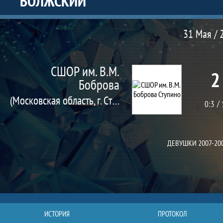
ВОЛЖСКИЙ
Матч
31 Мая / 
СШОР им. В.М.
2
Боброва
(Московская область, г. Ступино)
0:3
ДЕВУШКИ 2007-20
ИСТОРИЯ
ПРОТОКОЛ