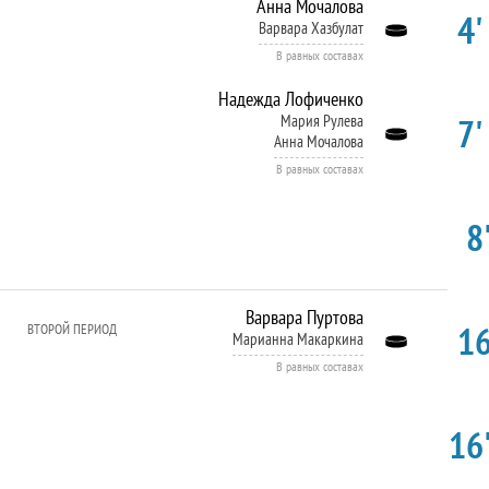
Анна Мочалова
4'
Варвара Хазбулат
В равных составах
Надежда Лофиченко
7'
Мария Рулева
Анна Мочалова
В равных составах
8'
Варвара Пуртова
16
ВТОРОЙ ПЕРИОД
Марианна Макаркина
В равных составах
16'