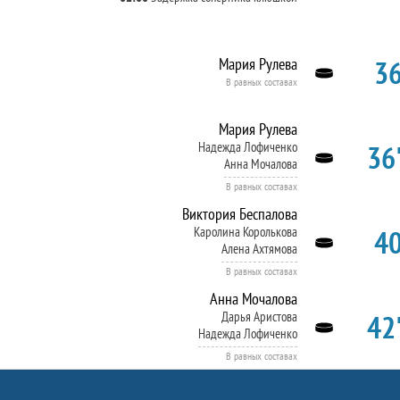
36
Мария Рулева
В равных составах
Мария Рулева
36'
Надежда Лофиченко
Анна Мочалова
В равных составах
Виктория Беспалова
40
Каролина Королькова
Алена Ахтямова
В равных составах
Анна Мочалова
42'
Дарья Аристова
Надежда Лофиченко
В равных составах