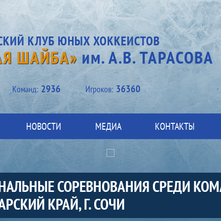
СКИЙ КЛУБ ЮНЫХ ХОККЕИСТОВ
АЯ ШАЙБА»
им. А.В. ТАРАСОВА
2936
36360
Kоманд:
Игроков:
НОВОСТИ
МЕДИА
КОНТАКТЫ
ФИНАЛЬНЫЕ СОРЕВНОВАНИЯ СРЕДИ КО
РСКИЙ КРАЙ, Г. СОЧИ