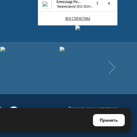
Александр Назаров
3
4
"Энергия-Центр" 2013-2014 г.р.
ВСЯ СТАТИСТИКА
Вперёд
Вход для администраторов
е
Телеграм
Ютуб
Регистрация для администраторов
Принять