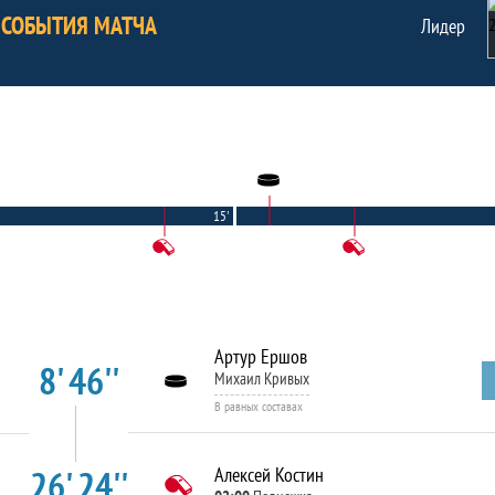
СОБЫТИЯ МАТЧА
Лидер
15'
Артур Ершов
8' 46''
Михаил Кривых
В равных составах
26' 24''
Алексей Костин