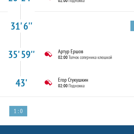
02:00
Подножка
31' 6''
35' 59''
Артур Ершов
02:00
Толчок соперника клюшкой
43'
Егор Стукушкин
02:00
Подножка
1 : 0