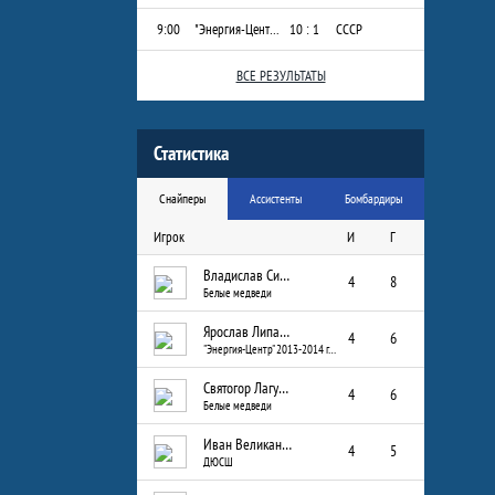
9:00
"Энергия-Центр" 2013-2014 г.р.
10 : 1
СССР
ВСЕ РЕЗУЛЬТАТЫ
Статистика
Снайперы
Ассистенты
Бомбардиры
Игрок
И
Г
Владислав Сизых
4
8
Белые медведи
Ярослав Липатов
4
6
"Энергия-Центр" 2013-2014 г.р.
Святогор Лагуткин
4
6
Белые медведи
Иван Великанов
4
5
ДЮСШ