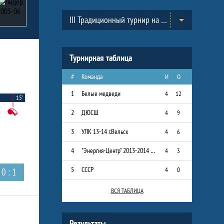
Таблицы турнира
III Традиционный турнир на призы Всероссийского Клуба юных хоккеистов «Золотая шайба» им. А.В. Тарасова в г.Черноголовка. (2013-2014)
Турнирная таблица
#
Команда
И
О
1
Белые медведи
4
12
15'
2
ДЮСШ
4
9
3
УЛК 13-14 г.Вельск
4
6
4
"Энергия-Центр" 2013-2014 г.р.
4
3
5
СССР
4
0
0 : 1
ВСЯ ТАБЛИЦА
Результаты