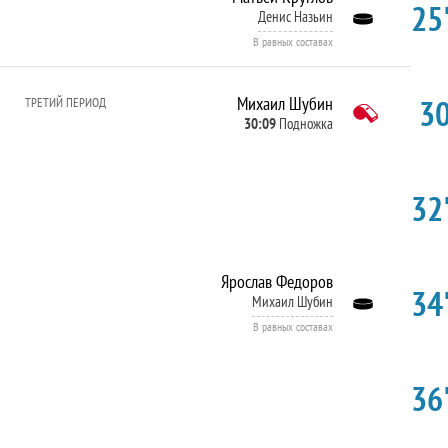
25'
Денис Назьин
В равных составах
30
Михаил Шубин
ТРЕТИЙ ПЕРИОД
30:09
Подножка
32'
Ярослав Федоров
34'
Михаил Шубин
В равных составах
36'