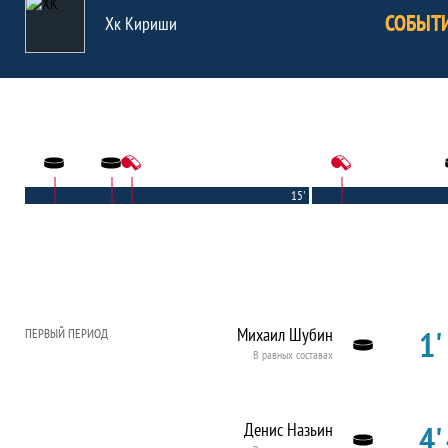
СОБЫТ
Хк Кириши
15'
1'
Михаил Шубин
ПЕРВЫЙ ПЕРИОД
В равных составах
4'
Денис Назьин