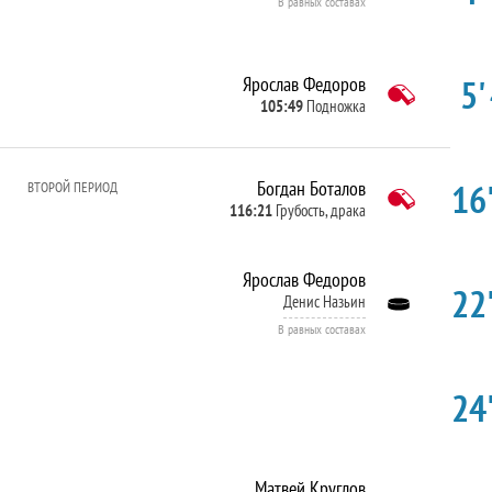
В равных составах
5'
Ярослав Федоров
105:49
Подножка
16'
Богдан Боталов
ВТОРОЙ ПЕРИОД
116:21
Грубость, драка
Ярослав Федоров
22'
Денис Назьин
В равных составах
24'
Матвей Круглов