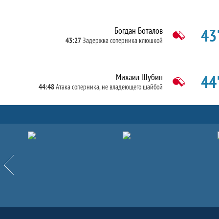
43'
Богдан Боталов
43:27
Задержка соперника клюшкой
44'
Михаил Шубин
44:48
Атака соперника, не владеющего шайбой
Партнёры
Назад