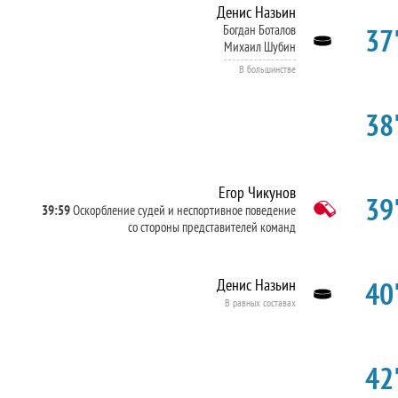
Денис Назьин
37'
Богдан Боталов
Михаил Шубин
В большинстве
38'
Егор Чикунов
39'
39:59
Оскорбление судей и неспортивное поведение
со стороны представителей команд
40'
Денис Назьин
В равных составах
42'