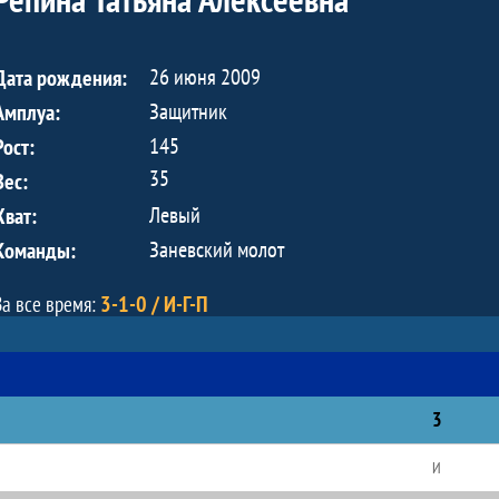
26 июня 2009
Дата рождения:
Защитник
Амплуа:
145
Рост:
35
Вес:
Левый
Хват:
Заневский молот
Команды:
3-1-0 / И-Г-П
За все время:
3
И