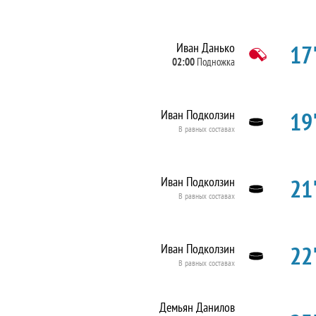
17'
Иван Данько
02:00
Подножка
19'
Иван Подколзин
В равных составах
21'
Иван Подколзин
В равных составах
22'
Иван Подколзин
В равных составах
Демьян Данилов