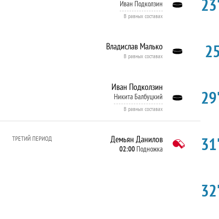
23'
Иван Подколзин
В равных составах
25
Владислав Малько
В равных составах
Иван Подколзин
29'
Никита Балбуцкий
В равных составах
31'
Демьян Данилов
ТРЕТИЙ ПЕРИОД
02:00
Подножка
32'