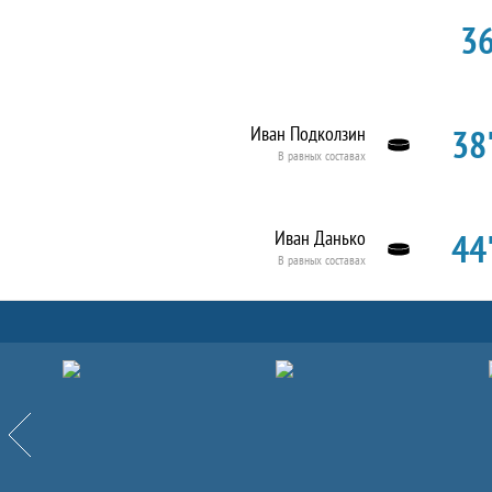
36
38'
Иван Подколзин
В равных составах
44'
Иван Данько
В равных составах
Партнёры
Назад