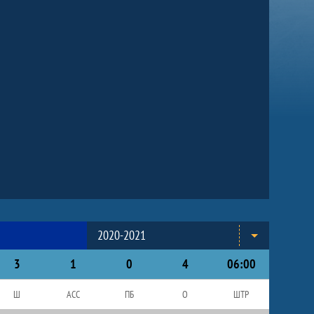
2020-2021
3
1
0
4
06:00
Ш
АСС
ПБ
О
ШТР