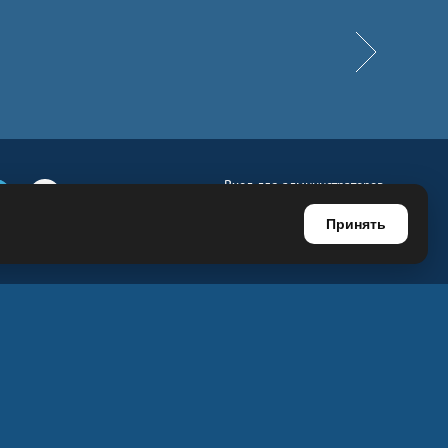
Вперёд
Вход для администраторов
е
Телеграм
Ютуб
Регистрация для администраторов
Принять