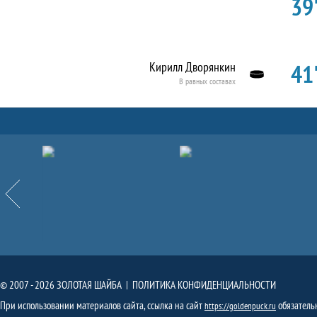
39'
41'
Кирилл Дворянкин
В равных составах
Партнёры
Назад
© 2007 - 2026 ЗОЛОТАЯ ШАЙБА |
ПОЛИТИКА КОНФИДЕНЦИАЛЬНОСТИ
При использовании материалов сайта, ссылка на сайт
обязатель
https://goldenpuck.ru