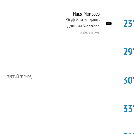
Илья Моисеев
23'
Юсуф Жамалетдинов
Дмитрий Коневский
В большинстве
29'
30'
ТРЕТИЙ ПЕРИОД
33'