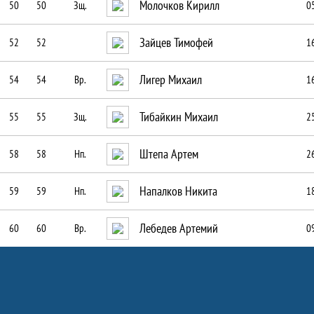
Молочков Кирилл
50
50
Зщ.
0
Зайцев Тимофей
52
52
1
Лигер Михаил
54
54
Вр.
1
Тибайкин Михаил
55
55
Зщ.
2
Штепа Артем
58
58
Нп.
2
Напалков Никита
59
59
Нп.
1
Лебедев Артемий
60
60
Вр.
0