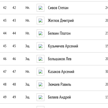
Сивов Степан
42
42
Нп.
2
Жеглов Дмитрий
43
43
Нп.
2
Белкин Платон
44
44
Нп.
2
Кузьмичев Арсений
45
45
Зщ.
1
Большаков Лев
46
46
Зщ.
2
Казаков Арсений
47
47
Нп.
3
Зюмаев Равиль
48
48
Зщ.
2
Беляев Андрей
49
49
Зщ.
1