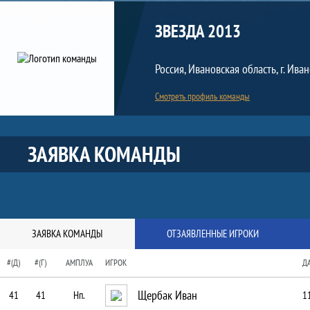
Команда
ЗВЕЗДА 2013
Россия, Ивановская область, г. Ива
Смотреть профиль команды
Краткая информация о команде
ЗАЯВКА КОМАНДЫ
ЗАЯВКА КОМАНДЫ
ОТЗАЯВЛЕННЫЕ ИГРОКИ
#(Д)
#(Г)
АМПЛУА
ИГРОК
Д
Щербак Иван
41
41
Нп.
1