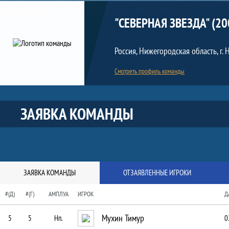
Команда
"СЕВЕРНАЯ ЗВЕЗДА" (20
Россия, Нижегородская область, г
Смотреть профиль команды
Краткая информация о команде
ЗАЯВКА КОМАНДЫ
ЗАЯВКА КОМАНДЫ
ОТЗАЯВЛЕННЫЕ ИГРОКИ
#(Д)
#(Г)
АМПЛУА
ИГРОК
Д
Мухин Тимур
5
5
Нп.
0