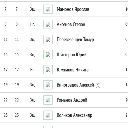
Мамонов Ярослав
7
7
Зщ.
1
Аксенов Степан
9
9
Нп.
0
Перевезенцев Тимур
11
11
Зщ.
0
Шистеров Юрий
15
15
Зщ.
0
Юмжаков Никита
17
17
Нп.
1
Виноградов Алексей
(К)
19
19
Зщ.
1
Романов Андрей
22
22
Зщ.
2
Воликов Александр
23
23
Зщ.
2