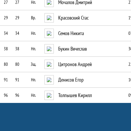
Мочалов Дмитрий
27
27
Нп.
2
Красовский Стас
29
29
Вр.
1
Семов Никита
34
34
Нп.
0
Букин Вячеслав
38
38
Нп.
3
Цитронов Андрей
80
80
Зщ.
2
Денисов Егор
91
91
Нп.
1
Толпышев Кирилл
96
96
Нп.
0