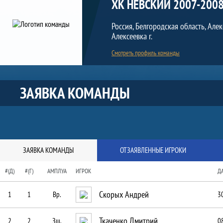
ХК НЕВСКИЙ 2007-200
Россия, Белгородская область, Але
Алексеевка г.
Смотреть профиль команды
Краткая информация о команде
ЗАЯВКА КОМАНДЫ
ЗАЯВКА КОМАНДЫ
ОТЗАЯВЛЕННЫЕ ИГРОКИ
#(Д)
#(Г)
АМПЛУА
ИГРОК
Д
Скорых Андрей
1
1
Вр.
3
Ткаченко Дмитрий
2
2
Зщ.
0