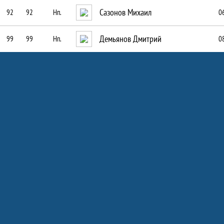
Сазонов Михаил
92
92
Нп.
06
Демьянов Дмитрий
99
99
Нп.
0