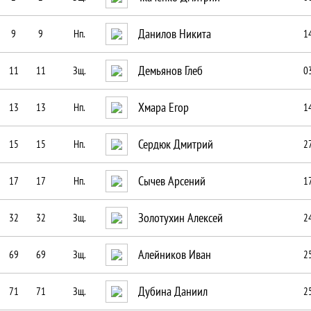
Данилов Никита
9
9
Нп.
1
Демьянов Глеб
11
11
Зщ.
0
Хмара Егор
13
13
Нп.
1
Сердюк Дмитрий
15
15
Нп.
27
Сычев Арсений
17
17
Нп.
17
Золотухин Алексей
32
32
Зщ.
2
Алейников Иван
69
69
Зщ.
2
Дубина Даниил
71
71
Зщ.
2