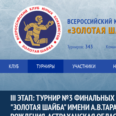
ВСЕРОССИЙСКИЙ 
«ЗОЛОТАЯ Ш
343
Турниров:
Kоман
КЛУБ
ТУРНИРЫ
УЧАСТНИКИ
Н
III ЭТАП: ТУРНИР №3 ФИНАЛЬНЫ
"ЗОЛОТАЯ ШАЙБА" ИМЕНИ А.В.ТА