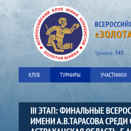
ВСЕРОССИЙ
«ЗОЛОТ
343
Турниров:
КЛУБ
ТУРНИРЫ
УЧАСТНИКИ
III ЭТАП: ФИНАЛЬНЫЕ ВСЕР
ИМЕНИ А.В.ТАРАСОВА СРЕД