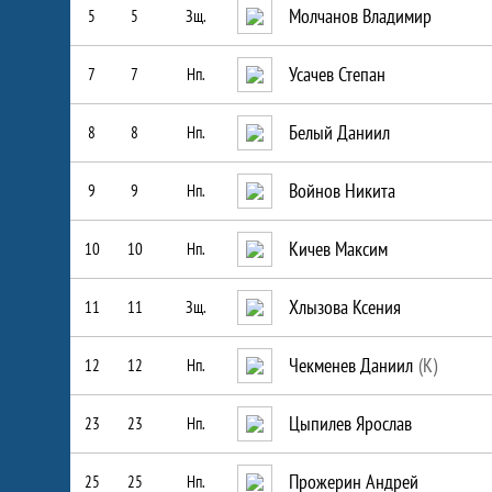
Молчанов Владимир
5
5
Зщ.
Усачев Степан
7
7
Нп.
Белый Даниил
8
8
Нп.
Войнов Никита
9
9
Нп.
Кичев Максим
10
10
Нп.
Хлызова Ксения
11
11
Зщ.
Чекменев Даниил
(К)
12
12
Нп.
Цыпилев Ярослав
23
23
Нп.
Прожерин Андрей
25
25
Нп.