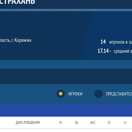
АСТРАХАНЬ
ласть, г. Коряжма
14
игроков в з
17.14 -
средний 
ИГРОКИ
ПРЕДСТАВИТЕ
ДАТА РОЖДЕНИЯ
И
Ш
АСС
O
+/-