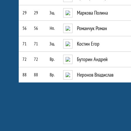
Маркова Полина
29
29
Зщ.
Романчук Роман
56
56
Нп.
Костин Егор
71
71
Зщ.
Буторин Андрей
72
72
Вр.
Неронов Владислав
88
88
Вр.