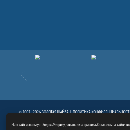
Партнёры
Назад
© 2007 - 2026 ЗОЛОТАЯ ШАЙБА |
ПОЛИТИКА КОНФИДЕНЦИАЛЬНОСТ
При использовании материалов сайта, ссылка на сайт
https://goldenpuck.
Наш сайт использует Яндекс.Метрику для анализа трафика. Оставаясь на сайте, в