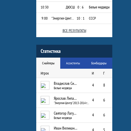
10:30
ДЮСШ
0 : 6
Белые медведи
9:00
"Энергия-Центр" 2013-2014 г.р.
10 : 1
СССР
ВСЕ РЕЗУЛЬТАТЫ
Статистика
Снайперы
Ассистенты
Бомбардиры
Игрок
И
Г
Владислав Сизых
4
8
Белые медведи
Ярослав Липатов
4
6
"Энергия-Центр" 2013-2014 г.р.
Святогор Лагуткин
4
6
Белые медведи
Иван Великанов
4
5