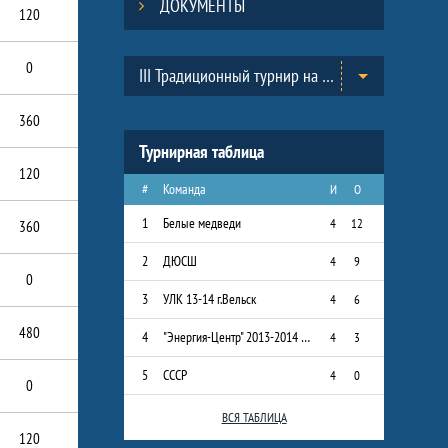
ДОКУМЕНТЫ
120
Таблицы турнира
0
III Традиционный турнир на призы Всероссийского Клуба юных хоккеистов «Золотая шайба» им. А.В. Тарасова в г.Черноголовка. (2013-2014)
360
Турнирная таблица
120
#
Команда
И
О
1
Белые медведи
4
12
360
2
ДЮСШ
4
9
0
3
УЛК 13-14 г.Вельск
4
6
480
4
"Энергия-Центр" 2013-2014 г.р.
4
3
5
СССР
4
0
0
ВСЯ ТАБЛИЦА
120