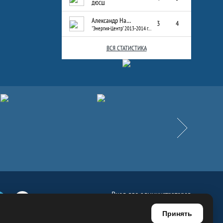
ДЮСШ
Александр Назаров
3
4
"Энергия-Центр" 2013-2014 г.р.
ВСЯ СТАТИСТИКА
Вперёд
Вход для администраторов
е
Телеграм
Ютуб
Регистрация для администраторов
Принять