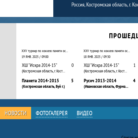
Россия, Костромская область, г. К
Календарь прошедших и будущих матчей
ПРОШЕД
ХХV турнир по хоккею памяти основателя и первого президента Клуба «Золотая шайба» Анатолия Владимировича Тарасова среди команд, тренирующихся на естественном льду
ХХV турнир по хоккею памяти основателя и первого президента Клуба «Золотая шайба» Анатолия Владимировича Тарасова среди команд, тренирующихся на естественном льду
19 ЯНВ. 2025 / 09:00
18 ЯНВ. 2025 / 09:30
ХШ "Искра 2014-15"
0
ХШ "Искра 2014-15"
1
(Костромская область, г. Кострома)
(Костромская область, г. Кострома)
Планета 2014-2015
5
Русич 2013-2014
4
(Костромская область, Буй г.)
(Ивановская область, Фурманов г.)
НОВОСТИ
ФОТОГАЛЕРЕЯ
ВИДЕО
Новости
Список н