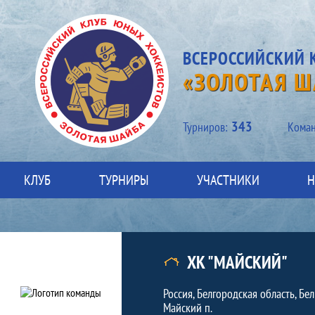
ВСЕРОССИЙСКИЙ 
«ЗОЛОТАЯ Ш
343
Турниров:
Kоман
КЛУБ
ТУРНИРЫ
УЧАСТНИКИ
Н
Команда
Краткая информация о команде
ХК "МАЙСКИЙ"
Россия, Белгородская область, Бе
Майский п.