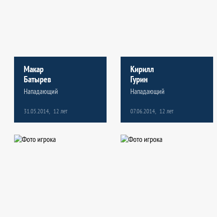
6
1
шайб
шайба
Макар
Кирилл
Кирилл
Савелий
Батырев
Гурин
Гурин
Ильин
Нападающий
Нападающий
Нападающий
Защитник
31.05.2014,
07.06.2014,
12 лет
12 лет
07.06.2014,
03.06.2014,
12 лет
12 лет
8
8
игр
игр
10
0
шайб
шайб