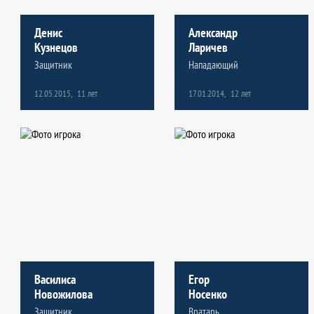
Денис
Александр
Александр
Андрей
Кузнецов
Ларичев
Ларичев
Лебедев
Защитник
Нападающий
Нападающий
Вратарь
12.05.2015,
17.01.2014,
11 лет
12 лет
17.01.2014,
19.01.2015,
12 лет
11 лет
3
8
игры
игр
0
0
шайб
шайб
Василиса
Егор
Егор
Артур
Новожилова
Носенко
Носенко
Скворцов
Защитник
Вратарь
Вратарь
Вратарь