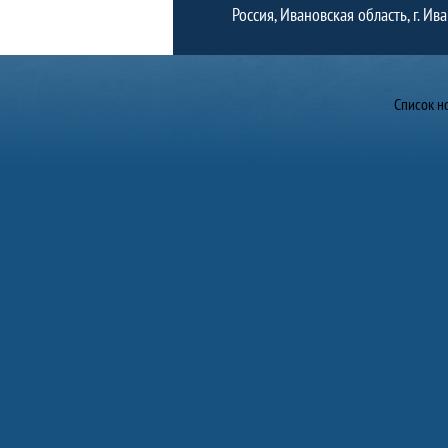
Россия, Ивановская область, г. Ив
Новости
Список н