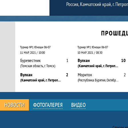
Россия, Камчатский край, г. Петр
Календарь прошедших и будущих матчей
ПРОШЕД
Турнир №1 Юноши 06-07
Турнир №1 Юноши 06-07
11 МАР. 2021 / 10:00
10 МАР. 2021 / 08:30
Буревестник
1
Вулкан
10
(Томская область, г. Томск)
(Камчатский край, г. Петропавловск-Камчатский)
Вулкан
2
Моритон
2
(Камчатский край, г. Петропавловск-Камчатский)
(Республика Бурятия, Октябрьский р-н)
НОВОСТИ
ФОТОГАЛЕРЕЯ
ВИДЕО
Новости
Список н