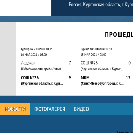
Россия, Курганская область, г. Кур
Календарь прошедших и будущих матчей
ПРОШЕД
Турнир №3 Юноши 10-11
Турнир №3 Юноши 10-11
16 МАР. 2021 / 08:00
15 МАР. 2021 / 08:00
Ледокол
7
СОШ №26
0
(Забайкальский край, г. Чита)
(Курганская область, г. Курган)
СОШ №26
9
МКМ
17
(Курганская область, г. Курган)
(Санкт-Петербург город, г. Колпино)
НОВОСТИ
ФОТОГАЛЕРЕЯ
ВИДЕО
Новости
Список н