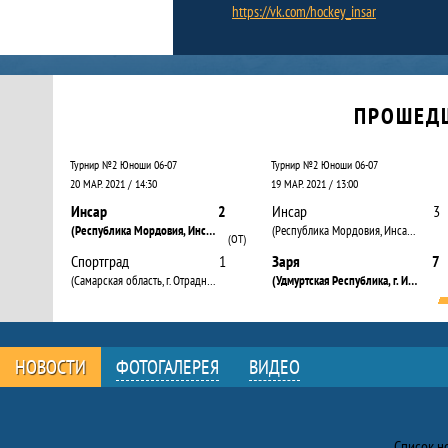
https://vk.com/hockey_insar
Календарь прошедших и будущих матчей
ПРОШЕД
Турнир №2 Юноши 06-07
Турнир №2 Юноши 06-07
20 МАР. 2021 / 14:30
19 МАР. 2021 / 13:00
Инсар
2
Инсар
3
(Республика Мордовия, Инсар г.)
(Республика Мордовия, Инсар г.)
(ОТ)
Спортград
1
Заря
7
(Самарская область, г. Отрадный)
(Удмуртская Республика, г. Ижевск)
НОВОСТИ
ФОТОГАЛЕРЕЯ
ВИДЕО
Новости
Список н