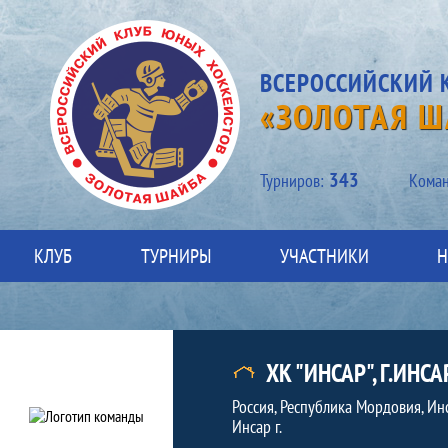
ВСЕРОССИЙСКИЙ 
«ЗОЛОТАЯ Ш
343
Турниров:
Kоман
КЛУБ
ТУРНИРЫ
УЧАСТНИКИ
Н
Команда
Краткая информация о команде
ХК "ИНСАР", Г.ИНСА
Россия, Республика Мордовия, Ин
Инсар г.